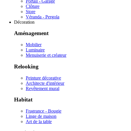
Portail - Garage
Clôture
Store
Véranda - Pergola
Décoration
Aménagement
Mobilier
Luminaire
Menuiserie et créateur
Relooking
Peinture décorative
Architecte d'intérieur
Revêtement mural
Habitat
Fragrance - Bougie
Linge de maison
Art de la table