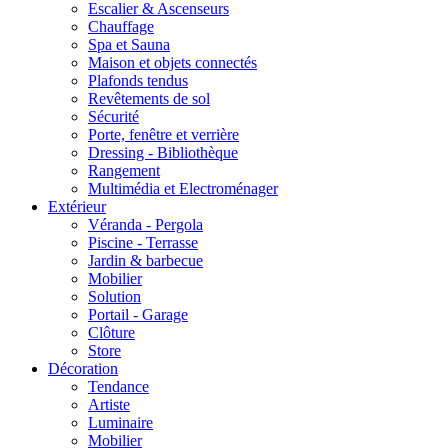
Escalier & Ascenseurs
Chauffage
Spa et Sauna
Maison et objets connectés
Plafonds tendus
Revêtements de sol
Sécurité
Porte, fenêtre et verrière
Dressing - Bibliothèque
Rangement
Multimédia et Electroménager
Extérieur
Véranda - Pergola
Piscine - Terrasse
Jardin & barbecue
Mobilier
Solution
Portail - Garage
Clôture
Store
Décoration
Tendance
Artiste
Luminaire
Mobilier