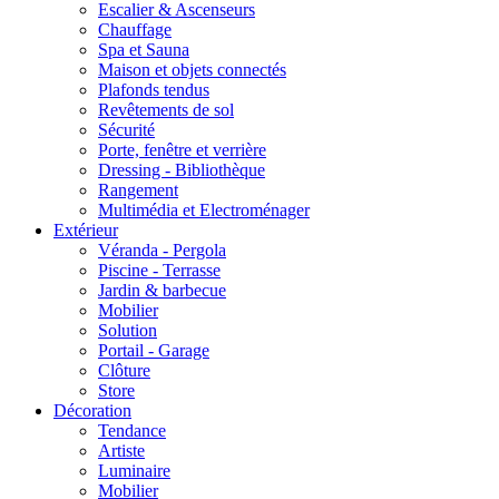
Escalier & Ascenseurs
Chauffage
Spa et Sauna
Maison et objets connectés
Plafonds tendus
Revêtements de sol
Sécurité
Porte, fenêtre et verrière
Dressing - Bibliothèque
Rangement
Multimédia et Electroménager
Extérieur
Véranda - Pergola
Piscine - Terrasse
Jardin & barbecue
Mobilier
Solution
Portail - Garage
Clôture
Store
Décoration
Tendance
Artiste
Luminaire
Mobilier