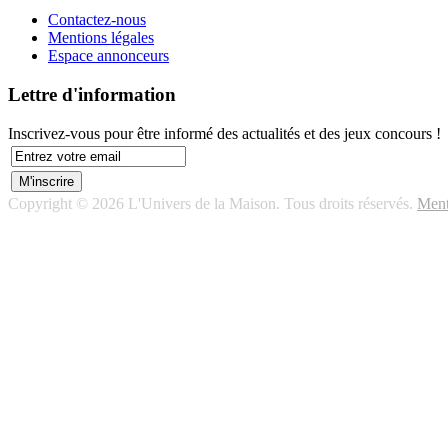
Contactez-nous
Mentions légales
Espace annonceurs
Lettre d'information
Inscrivez-vous pour être informé des actualités et des jeux concours !
Copyright © 2026 L'Univers de la Maison. Tous droits réservés.
Ment