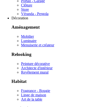
Portail - Garage
Clôture
Store
Véranda - Pergola
Décoration
Aménagement
Mobilier
Luminaire
Menuiserie et créateur
Relooking
Peinture décorative
Architecte d'intérieur
Revêtement mural
Habitat
Fragrance - Bougie
Linge de maison
Art de la table