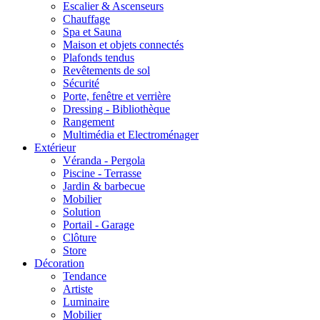
Escalier & Ascenseurs
Chauffage
Spa et Sauna
Maison et objets connectés
Plafonds tendus
Revêtements de sol
Sécurité
Porte, fenêtre et verrière
Dressing - Bibliothèque
Rangement
Multimédia et Electroménager
Extérieur
Véranda - Pergola
Piscine - Terrasse
Jardin & barbecue
Mobilier
Solution
Portail - Garage
Clôture
Store
Décoration
Tendance
Artiste
Luminaire
Mobilier