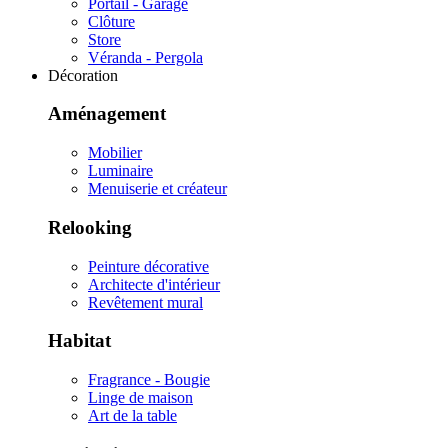
Portail - Garage
Clôture
Store
Véranda - Pergola
Décoration
Aménagement
Mobilier
Luminaire
Menuiserie et créateur
Relooking
Peinture décorative
Architecte d'intérieur
Revêtement mural
Habitat
Fragrance - Bougie
Linge de maison
Art de la table