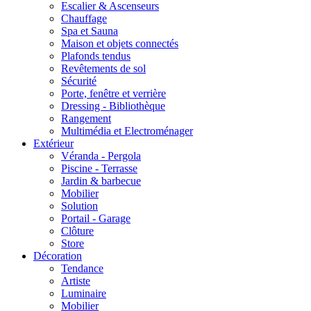
Escalier & Ascenseurs
Chauffage
Spa et Sauna
Maison et objets connectés
Plafonds tendus
Revêtements de sol
Sécurité
Porte, fenêtre et verrière
Dressing - Bibliothèque
Rangement
Multimédia et Electroménager
Extérieur
Véranda - Pergola
Piscine - Terrasse
Jardin & barbecue
Mobilier
Solution
Portail - Garage
Clôture
Store
Décoration
Tendance
Artiste
Luminaire
Mobilier