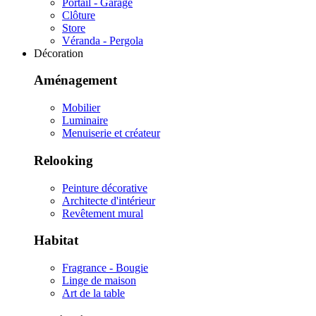
Portail - Garage
Clôture
Store
Véranda - Pergola
Décoration
Aménagement
Mobilier
Luminaire
Menuiserie et créateur
Relooking
Peinture décorative
Architecte d'intérieur
Revêtement mural
Habitat
Fragrance - Bougie
Linge de maison
Art de la table