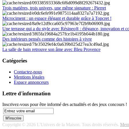
Trois matières, trois univers, une même signature : Pierret
Microciment : un espace élégant et durable grâce à Topcret !
Une terrasse qui a du style avec Résineo® : élégance, innovation et c
Des intérieurs pensés comme des histoires à vivre
La salle de bain retrouve son âme avec Bleu Provence
Catégories
Contactez-nous
Mentions légales
Espace annonceurs
Lettre d'information
Inscrivez-vous pour être informé des actualités et des jeux concours !
Copyright © 2026 L'Univers de la Maison. Tous droits réservés.
Ment