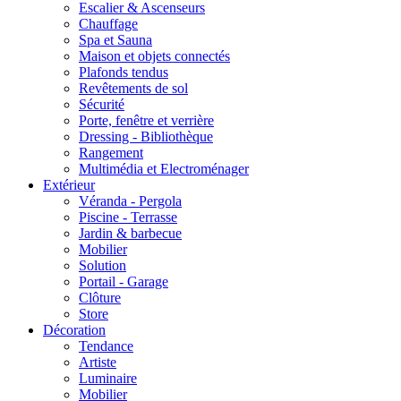
Escalier & Ascenseurs
Chauffage
Spa et Sauna
Maison et objets connectés
Plafonds tendus
Revêtements de sol
Sécurité
Porte, fenêtre et verrière
Dressing - Bibliothèque
Rangement
Multimédia et Electroménager
Extérieur
Véranda - Pergola
Piscine - Terrasse
Jardin & barbecue
Mobilier
Solution
Portail - Garage
Clôture
Store
Décoration
Tendance
Artiste
Luminaire
Mobilier