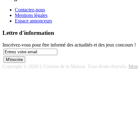
Contactez-nous
Mentions légales
Espace annonceurs
Lettre d'information
Inscrivez-vous pour être informé des actualités et des jeux concours !
Copyright © 2026 L'Univers de la Maison. Tous droits réservés.
Ment