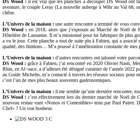
DS Wood :
il est vrai que les planches à découper DS Wood ont fa
aventure, le couple Leray (La nouvelle auberge à Wihr au Val 68, un
chêne.
L’Univers de la maison :
une autre rencontre a terminé de vous conva
DS Wood :
en 2018, alors que j’exposais au Marché de Noël de Ri
Hôtelière de Lausanne. Il m’a missionné pour lui fabriquer de plus gra
a vu le jour. Cette planche a tout de suite plu à Fabien, qui a assoc
qualité, des finitions… M’a poussé à l’amélioration constante de mes pi
L’Univers de la maison :
d’autres rencontres ont jalonné votre parc
DS Wood :
grâce à Fabien, j’ai rencontré en 2020 Olivier Nasti, Me
Rhin, en Al¬sace, a d’ailleurs été désigné cuisinier de l’année 2022 p
au Guide Michelin, m’a contacté à travers les réseaux sociaux pour me
c’est l’un de mes plus beaux souvenirs gastronomiques.
L’Univers de la maison :
il me semble qu’une dernière rencontre, tout
DS Wood :
c’est effectivement lors du dernier marché de Noël de Co
nouveau restau¬rant «Nonos et Comestibles» tenu par Paul Pairet. Do
Chef» ? Un vrai bonheur.