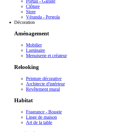
Portail - Garage
Clôture
Store
Véranda - Pergola
Décoration
Aménagement
Mobilier
Luminaire
Menuiserie et créateur
Relooking
Peinture décorative
Architecte d'intérieur
Revêtement mural
Habitat
Fragrance - Bougie
Linge de maison
Art de la table