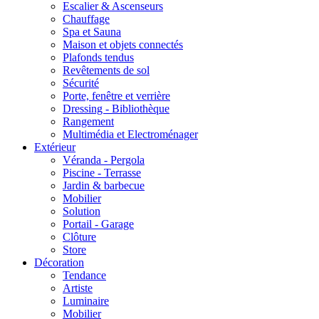
Escalier & Ascenseurs
Chauffage
Spa et Sauna
Maison et objets connectés
Plafonds tendus
Revêtements de sol
Sécurité
Porte, fenêtre et verrière
Dressing - Bibliothèque
Rangement
Multimédia et Electroménager
Extérieur
Véranda - Pergola
Piscine - Terrasse
Jardin & barbecue
Mobilier
Solution
Portail - Garage
Clôture
Store
Décoration
Tendance
Artiste
Luminaire
Mobilier