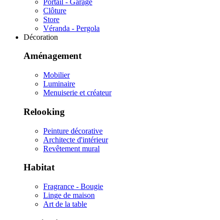
Portail - Garage
Clôture
Store
Véranda - Pergola
Décoration
Aménagement
Mobilier
Luminaire
Menuiserie et créateur
Relooking
Peinture décorative
Architecte d'intérieur
Revêtement mural
Habitat
Fragrance - Bougie
Linge de maison
Art de la table