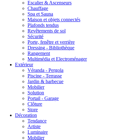
Escalier & Ascenseurs
Chauffage
Spa et Sauna
Maison et objets connectés
Plafonds tendus
Revêtements de sol
Sécurité
Porte, fenêtre et verrière
Dressing - Bibliothèque
Rangement
Multimédia et Electroménager
Extérieur
Véranda - Pergola
Piscine - Terrasse
Jardin & barbecue
Mobilier
Solution
Portail - Garage
Clôture
Store
Décoration
Tendance
Artiste
Luminaire
Mobilier