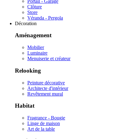
Portail - Garage
Clôture
Store
Véranda - Pergola
Décoration
Aménagement
Mobilier
Luminaire
Menuiserie et créateur
Relooking
Peinture décorative
Architecte d'intérieur
Revêtement mural
Habitat
Fragrance - Bougie
Linge de maison
Art de la table