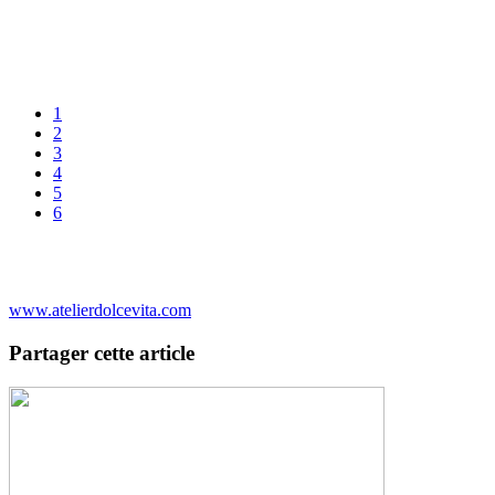
1
2
3
4
5
6
www.atelierdolcevita.com
Partager cette article