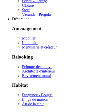
Portail - Garage
Clôture
Store
Véranda - Pergola
Décoration
Aménagement
Mobilier
Luminaire
Menuiserie et créateur
Relooking
Peinture décorative
Architecte d'intérieur
Revêtement mural
Habitat
Fragrance - Bougie
Linge de maison
Art de la table