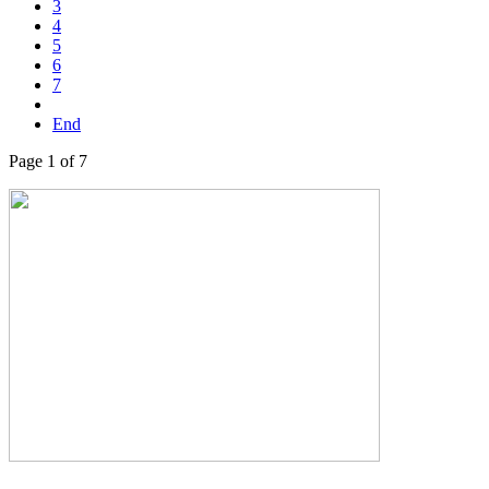
3
4
5
6
7
End
Page 1 of 7