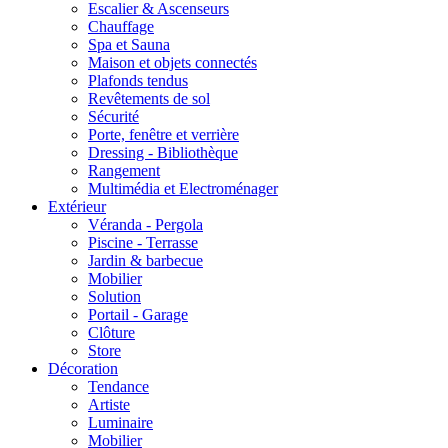
Escalier & Ascenseurs
Chauffage
Spa et Sauna
Maison et objets connectés
Plafonds tendus
Revêtements de sol
Sécurité
Porte, fenêtre et verrière
Dressing - Bibliothèque
Rangement
Multimédia et Electroménager
Extérieur
Véranda - Pergola
Piscine - Terrasse
Jardin & barbecue
Mobilier
Solution
Portail - Garage
Clôture
Store
Décoration
Tendance
Artiste
Luminaire
Mobilier