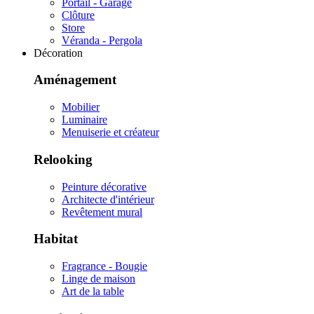
Portail - Garage
Clôture
Store
Véranda - Pergola
Décoration
Aménagement
Mobilier
Luminaire
Menuiserie et créateur
Relooking
Peinture décorative
Architecte d'intérieur
Revêtement mural
Habitat
Fragrance - Bougie
Linge de maison
Art de la table