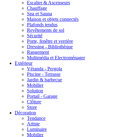
Escalier & Ascenseurs
Chauffage
Spa et Sauna
Maison et objets connectés
Plafonds tendus
Revêtements de sol
Sécurité
Porte, fenêtre et verrière
Dressing - Bibliothèque
Rangement
Multimédia et Electroménager
Extérieur
Véranda - Pergola
Piscine - Terrasse
Jardin & barbecue
Mobilier
Solution
Portail - Garage
Clôture
Store
Décoration
Tendance
Artiste
Luminaire
Mobilier