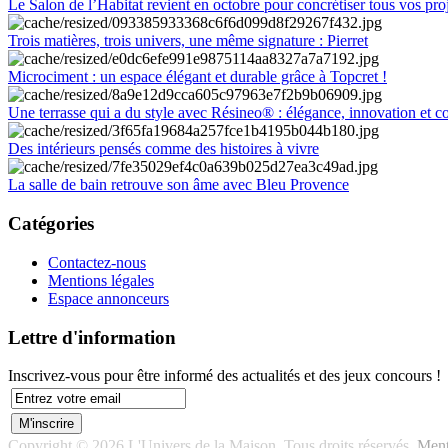
Le Salon de l’Habitat revient en octobre pour concrétiser tous vos pro
Trois matières, trois univers, une même signature : Pierret
Microciment : un espace élégant et durable grâce à Topcret !
Une terrasse qui a du style avec Résineo® : élégance, innovation et c
Des intérieurs pensés comme des histoires à vivre
La salle de bain retrouve son âme avec Bleu Provence
Catégories
Contactez-nous
Mentions légales
Espace annonceurs
Lettre d'information
Inscrivez-vous pour être informé des actualités et des jeux concours !
Copyright © 2026 L'Univers de la Maison. Tous droits réservés.
Ment