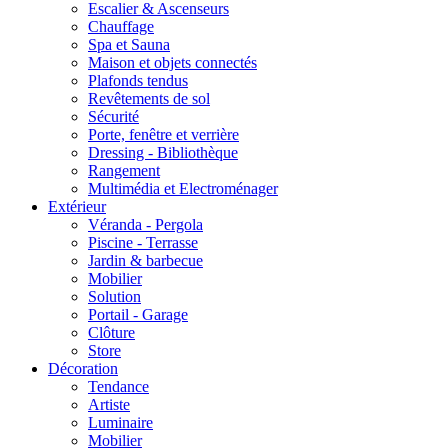
Escalier & Ascenseurs
Chauffage
Spa et Sauna
Maison et objets connectés
Plafonds tendus
Revêtements de sol
Sécurité
Porte, fenêtre et verrière
Dressing - Bibliothèque
Rangement
Multimédia et Electroménager
Extérieur
Véranda - Pergola
Piscine - Terrasse
Jardin & barbecue
Mobilier
Solution
Portail - Garage
Clôture
Store
Décoration
Tendance
Artiste
Luminaire
Mobilier