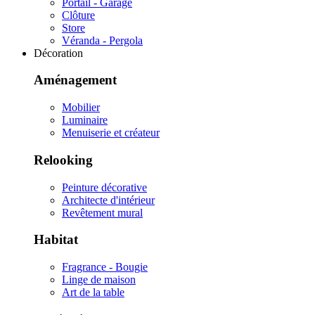
Portail - Garage
Clôture
Store
Véranda - Pergola
Décoration
Aménagement
Mobilier
Luminaire
Menuiserie et créateur
Relooking
Peinture décorative
Architecte d'intérieur
Revêtement mural
Habitat
Fragrance - Bougie
Linge de maison
Art de la table