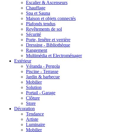
Escalier & Ascenseurs
Chauffage
Spa et Sauna
Maison et objets connectés
Plafonds tendus
Revêtements de sol
Sécurité
Porte, fenêtre et verrière
Dressing - Bibliothèque
Rangement
Multimédia et Electroménager
Extérieur
Véranda - Pergola
Piscine - Terrasse
Jardin & barbecue
Mobilier
Solution
Portail - Garage
Clôture
Store
Décoration
Tendance
Artiste
Luminaire
Mobilier