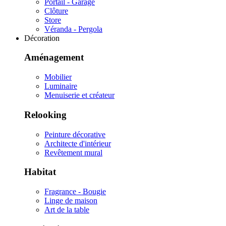
Portail - Garage
Clôture
Store
Véranda - Pergola
Décoration
Aménagement
Mobilier
Luminaire
Menuiserie et créateur
Relooking
Peinture décorative
Architecte d'intérieur
Revêtement mural
Habitat
Fragrance - Bougie
Linge de maison
Art de la table