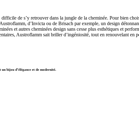
 difficile de s’y retrouver dans la jungle de la cheminée. Pour bien chois
d’Austroflamm, d’Invicta ou de Brisach par exemple, un design détonnan
nées et autres cheminées design sans cesse plus esthétiques et perform
taires, Austroflamm sait briller d’ingéniosité, tout en renouvelant e
un bijou d’élégance et de modernité.