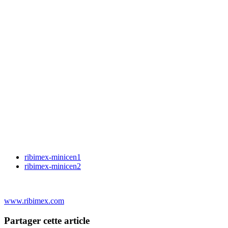
ribimex-minicen1
ribimex-minicen2
www.ribimex.com
Partager cette article