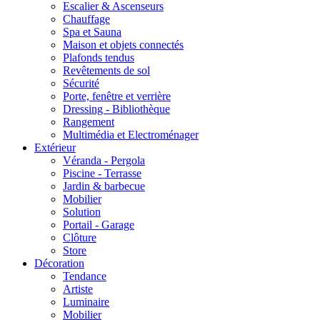
Escalier & Ascenseurs
Chauffage
Spa et Sauna
Maison et objets connectés
Plafonds tendus
Revêtements de sol
Sécurité
Porte, fenêtre et verrière
Dressing - Bibliothèque
Rangement
Multimédia et Electroménager
Extérieur
Véranda - Pergola
Piscine - Terrasse
Jardin & barbecue
Mobilier
Solution
Portail - Garage
Clôture
Store
Décoration
Tendance
Artiste
Luminaire
Mobilier