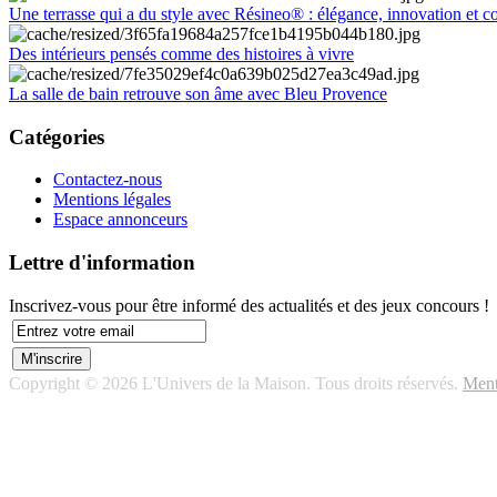
Une terrasse qui a du style avec Résineo® : élégance, innovation et c
Des intérieurs pensés comme des histoires à vivre
La salle de bain retrouve son âme avec Bleu Provence
Catégories
Contactez-nous
Mentions légales
Espace annonceurs
Lettre d'information
Inscrivez-vous pour être informé des actualités et des jeux concours !
Copyright © 2026 L'Univers de la Maison. Tous droits réservés.
Ment