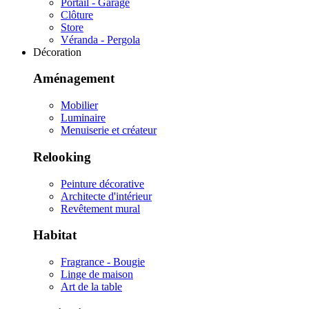
Portail - Garage
Clôture
Store
Véranda - Pergola
Décoration
Aménagement
Mobilier
Luminaire
Menuiserie et créateur
Relooking
Peinture décorative
Architecte d'intérieur
Revêtement mural
Habitat
Fragrance - Bougie
Linge de maison
Art de la table