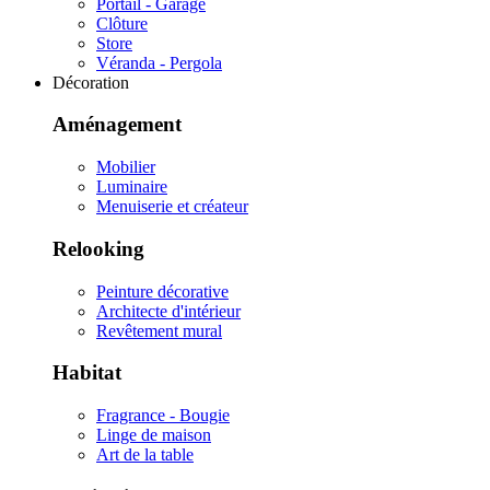
Portail - Garage
Clôture
Store
Véranda - Pergola
Décoration
Aménagement
Mobilier
Luminaire
Menuiserie et créateur
Relooking
Peinture décorative
Architecte d'intérieur
Revêtement mural
Habitat
Fragrance - Bougie
Linge de maison
Art de la table