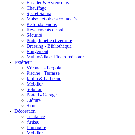
Escalier & Ascenseurs
Chauffage
Spa et Sauna
Maison et objets connectés
Plafonds tendus
Revêtements de sol
Sécurité
Porte, fenêtre et verrière
Dressing - Bibliothèque
Rangement
Multimédia et Electroménager
Extérieur
Véranda - Pergola
Piscine - Terrasse
Jardin & barbecue
Mobilier
Solution
Portail - Garage
Clôture
Store
Décoration
Tendance
Artiste
Luminaire
Mobilier