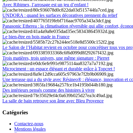
Avec Ribimex, l’arrosage est un jeu d’enfant !
UNDORA : quand les surfaces décoratives prennent du relief
Panasonic Etherea : la climatisation réversible qui allie confort, économ
Le bien-être en bois made in France
Le Salon de l’Habitat revient en octobre pour concrétiser tous vos pro
Trois matières, trois univers, une même signature : Pierret
Microciment : un espace élégant et durable grâce à Topcret !
Une terrasse qui a du style avec Résineo® : élégance, innovation et c
Des intérieurs pensés comme des histoires à vivre
La salle de bain retrouve son âme avec Bleu Provence
Catégories
Contactez-nous
Mentions légales