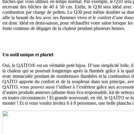
bûches que vous utilisez en temps normal. Par exemple, le Q10 sera p
recevant des bûches de 40 à 50 cm. Enfin, le Q30 sera idéal av
combustion par charge de pellets. Le Q30 peut même doubler sa durée
allie la beauté du feu avec ses flammes vives et le confort d’une douce 
est donc idéal en demi-saison, pour réchauffer votre salon lorsque les
fonte continue de dégager de la chaleur pendant plusieurs heures.
Un outil unique et pluriel
Oui, le QAÏTO® est un véritable petit bijou. D’une simplicité folle, il 
la chaleur qui se poursuit longtemps après la flambée grâce à la qual
reste immaculée pendant de nombreuses flambées et la combustion des 
QAÏTO apporte du confort et de la souplesse dans son principe, avec
QAÏTO, vous pouvez aussi l’utiliser à l’extérieur grâce aux
d’autres produits annexes (allume-feux éco-responsable, kit de nettoy
en toutes circonstances ! Et grande nouveauté, en été, le QAÏTO se tr
monter ! Et si vous voulez invitez 6 à 8 personnes, une belle plancha