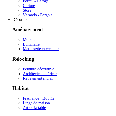
Portail - Garage
Clôture
Store
Véranda - Pergola
Décoration
Aménagement
Mobilier
Luminaire
Menuiserie et créateur
Relooking
Peinture décorative
Architecte d'intérieur
Revêtement mural
Habitat
Fragrance - Bougie
Linge de maison
Art de la table