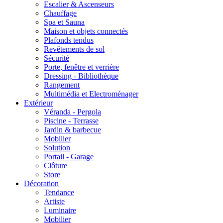
Escalier & Ascenseurs
Chauffage
Spa et Sauna
Maison et objets connectés
Plafonds tendus
Revêtements de sol
Sécurité
Porte, fenêtre et verrière
Dressing - Bibliothèque
Rangement
Multimédia et Electroménager
Extérieur
Véranda - Pergola
Piscine - Terrasse
Jardin & barbecue
Mobilier
Solution
Portail - Garage
Clôture
Store
Décoration
Tendance
Artiste
Luminaire
Mobilier