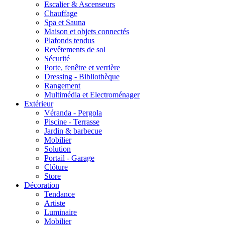
Escalier & Ascenseurs
Chauffage
Spa et Sauna
Maison et objets connectés
Plafonds tendus
Revêtements de sol
Sécurité
Porte, fenêtre et verrière
Dressing - Bibliothèque
Rangement
Multimédia et Electroménager
Extérieur
Véranda - Pergola
Piscine - Terrasse
Jardin & barbecue
Mobilier
Solution
Portail - Garage
Clôture
Store
Décoration
Tendance
Artiste
Luminaire
Mobilier