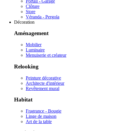
Portail - Garage
Clôture
Store
Véranda - Pergola
Décoration
Aménagement
Mobilier
Luminaire
Menuiserie et créateur
Relooking
Peinture décorative
Architecte d'intérieur
Revêtement mural
Habitat
Fragrance - Bougie
Linge de maison
Art de la table