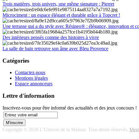
Trois matières, trois univers, une même signature : Pierret
Microciment : un espace élégant et durable grâce à Topcret !
Une terrasse qui a du style avec Résineo® : élégance, innovation et c
Des intérieurs pensés comme des histoires à vivre
La salle de bain retrouve son âme avec Bleu Provence
Catégories
Contactez-nous
Mentions légales
Espace annonceurs
Lettre d'information
Inscrivez-vous pour être informé des actualités et des jeux concours !
Copyright © 2026 L'Univers de la Maison. Tous droits réservés.
Ment