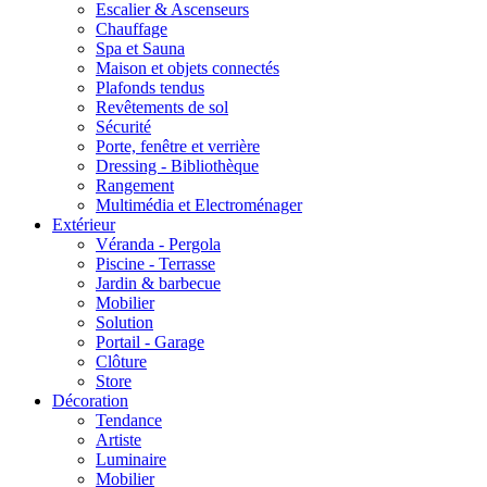
Escalier & Ascenseurs
Chauffage
Spa et Sauna
Maison et objets connectés
Plafonds tendus
Revêtements de sol
Sécurité
Porte, fenêtre et verrière
Dressing - Bibliothèque
Rangement
Multimédia et Electroménager
Extérieur
Véranda - Pergola
Piscine - Terrasse
Jardin & barbecue
Mobilier
Solution
Portail - Garage
Clôture
Store
Décoration
Tendance
Artiste
Luminaire
Mobilier