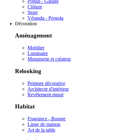
Portail - Garage
Clôture
Store
Véranda - Pergola
Décoration
Aménagement
Mobilier
Luminaire
Menuiserie et créateur
Relooking
Peinture décorative
Architecte d'intérieur
Revêtement mural
Habitat
Fragrance - Bougie
Linge de maison
Art de la table