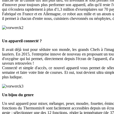
marché de la cuisine dix ans plus tard, en inventant le tout premier r
d'innover pour toujours plus performer son appareil, afin qu'il res
qui s'écoulera rapidement à plus d'1,3 million d'exemplaires sur 70 pa
Fabriqué en France et en Allemagne, ce robot aux mille et un atouts 
il permet à chacun d'entre nous, cuisiniers chevronnés ou néophytes, d'
Un appareil connecté ?
Il avait déjà tout pour séduire son monde, les grands Chefs à l'imag
lauriers. En 2015, l'entreprise innove de nouveau en proposant un tout
d'oxygène qui lui permet, directement depuis l'écran de l'appareil, d'a
saveurs retrouvées !
Connecté et simple d'accès, ce nouvel appareil vous permet de sélect
semaine et faire votre liste de courses. Et oui, tout devient ultra 
plus ludique.
Un bijou du genre
Un seul appareil pour mixer, mélanger, peser, moudre, fouetter, émincer
fonctions du Thermomix® sont facilement accessibles depuis un écran 
geste : sélectionner une des 12 fonctions, régler la température (de 37