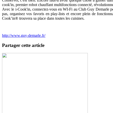
Conserver, c'est bien. Encore faut-il avoir quelque chose à glisser dans
cook'in, premier robot chauffant multifonctions connecté, révolutionne 
Avec le i-Cook'in, connectez-vous en WI-Fi au Club Guy Demarle pour 
pas, organisez vos favoris en play-lists et encore plein de fonctionna
Cook’in® trouvera sa place dans toutes les cuisines.
http://www.guy-demarle.fr/
Partager cette article