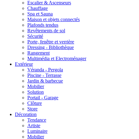
Escalier & Ascenseurs
Chauffage
Spa et Sauna
Maison et objets connectés
Plafonds tendus
Revêtements de sol
Sécurité
Porte, fenêtre et verrière
Dressing - Bibliothèque
Rangement
Multimédia et Electroménager
Extérieur
Véranda - Pergola
Piscine - Terrasse
Jardin & barbecue
Mobilier
Solution
Portail - Garage
Clôture
Store
Décoration
Tendance
Artiste
Luminaire
Mobilier