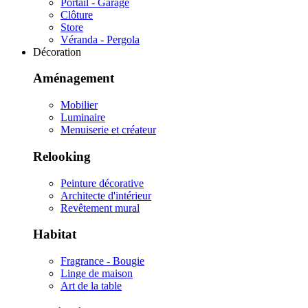
Portail - Garage
Clôture
Store
Véranda - Pergola
Décoration
Aménagement
Mobilier
Luminaire
Menuiserie et créateur
Relooking
Peinture décorative
Architecte d'intérieur
Revêtement mural
Habitat
Fragrance - Bougie
Linge de maison
Art de la table