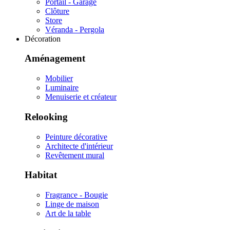
Portail - Garage
Clôture
Store
Véranda - Pergola
Décoration
Aménagement
Mobilier
Luminaire
Menuiserie et créateur
Relooking
Peinture décorative
Architecte d'intérieur
Revêtement mural
Habitat
Fragrance - Bougie
Linge de maison
Art de la table