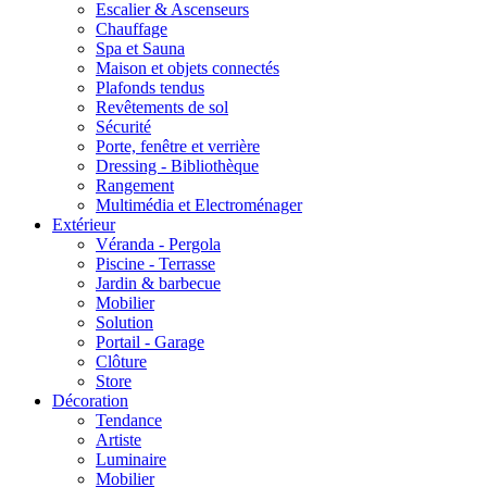
Escalier & Ascenseurs
Chauffage
Spa et Sauna
Maison et objets connectés
Plafonds tendus
Revêtements de sol
Sécurité
Porte, fenêtre et verrière
Dressing - Bibliothèque
Rangement
Multimédia et Electroménager
Extérieur
Véranda - Pergola
Piscine - Terrasse
Jardin & barbecue
Mobilier
Solution
Portail - Garage
Clôture
Store
Décoration
Tendance
Artiste
Luminaire
Mobilier