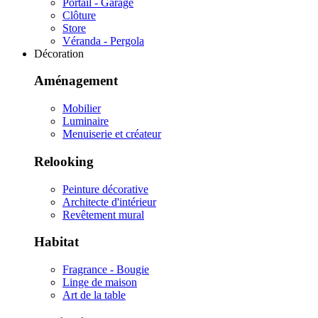
Portail - Garage
Clôture
Store
Véranda - Pergola
Décoration
Aménagement
Mobilier
Luminaire
Menuiserie et créateur
Relooking
Peinture décorative
Architecte d'intérieur
Revêtement mural
Habitat
Fragrance - Bougie
Linge de maison
Art de la table