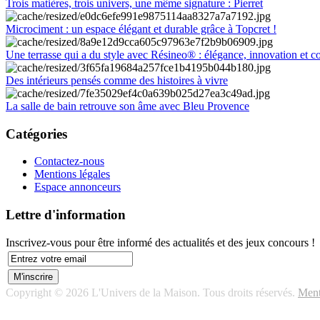
Trois matières, trois univers, une même signature : Pierret
Microciment : un espace élégant et durable grâce à Topcret !
Une terrasse qui a du style avec Résineo® : élégance, innovation et c
Des intérieurs pensés comme des histoires à vivre
La salle de bain retrouve son âme avec Bleu Provence
Catégories
Contactez-nous
Mentions légales
Espace annonceurs
Lettre d'information
Inscrivez-vous pour être informé des actualités et des jeux concours !
Copyright © 2026 L'Univers de la Maison. Tous droits réservés.
Ment