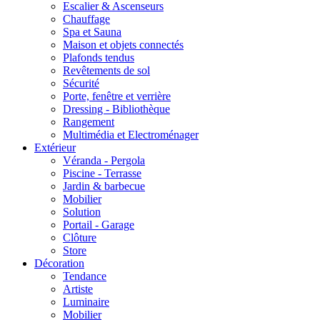
Escalier & Ascenseurs
Chauffage
Spa et Sauna
Maison et objets connectés
Plafonds tendus
Revêtements de sol
Sécurité
Porte, fenêtre et verrière
Dressing - Bibliothèque
Rangement
Multimédia et Electroménager
Extérieur
Véranda - Pergola
Piscine - Terrasse
Jardin & barbecue
Mobilier
Solution
Portail - Garage
Clôture
Store
Décoration
Tendance
Artiste
Luminaire
Mobilier