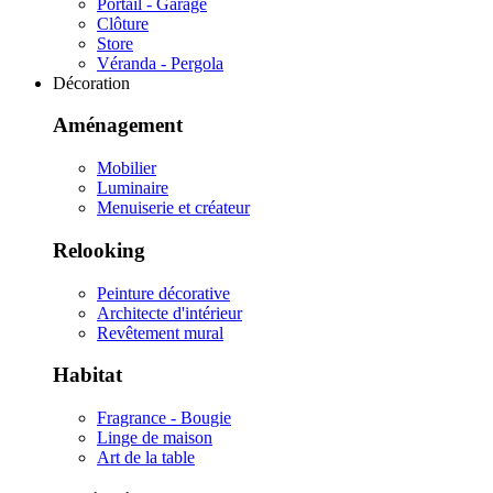
Portail - Garage
Clôture
Store
Véranda - Pergola
Décoration
Aménagement
Mobilier
Luminaire
Menuiserie et créateur
Relooking
Peinture décorative
Architecte d'intérieur
Revêtement mural
Habitat
Fragrance - Bougie
Linge de maison
Art de la table