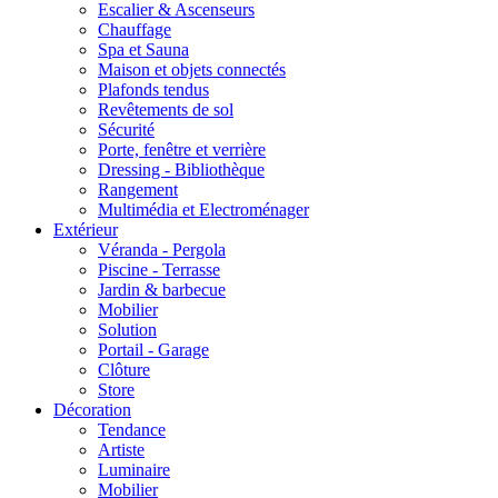
Escalier & Ascenseurs
Chauffage
Spa et Sauna
Maison et objets connectés
Plafonds tendus
Revêtements de sol
Sécurité
Porte, fenêtre et verrière
Dressing - Bibliothèque
Rangement
Multimédia et Electroménager
Extérieur
Véranda - Pergola
Piscine - Terrasse
Jardin & barbecue
Mobilier
Solution
Portail - Garage
Clôture
Store
Décoration
Tendance
Artiste
Luminaire
Mobilier