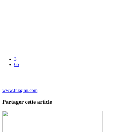
3
6b
www.fr.xgimi.com
Partager cette article