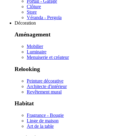
Portail - Garage
Clôture
Store
Véranda - Pergola
Décoration
Aménagement
Mobilier
Luminaire
Menuiserie et créateur
Relooking
Peinture décorative
Architecte d'intérieur
Revêtement mural
Habitat
Fragrance - Bougie
Linge de maison
Art de la table