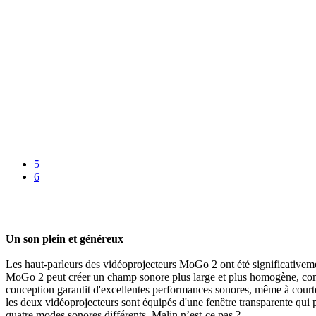
5
6
Un son plein et généreux
Les haut-parleurs des vidéoprojecteurs MoGo 2 ont été significativem
MoGo 2 peut créer un champ sonore plus large et plus homogène, condu
conception garantit d'excellentes performances sonores, même à courte 
les deux vidéoprojecteurs sont équipés d'une fenêtre transparente qui p
quatre modes sonores différents. Malin n’est-ce pas ?