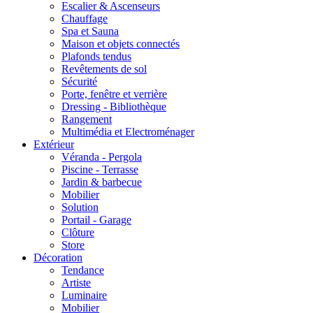
Escalier & Ascenseurs
Chauffage
Spa et Sauna
Maison et objets connectés
Plafonds tendus
Revêtements de sol
Sécurité
Porte, fenêtre et verrière
Dressing - Bibliothèque
Rangement
Multimédia et Electroménager
Extérieur
Véranda - Pergola
Piscine - Terrasse
Jardin & barbecue
Mobilier
Solution
Portail - Garage
Clôture
Store
Décoration
Tendance
Artiste
Luminaire
Mobilier