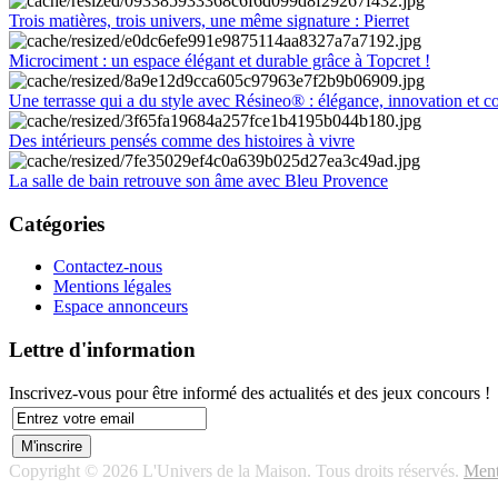
Trois matières, trois univers, une même signature : Pierret
Microciment : un espace élégant et durable grâce à Topcret !
Une terrasse qui a du style avec Résineo® : élégance, innovation et c
Des intérieurs pensés comme des histoires à vivre
La salle de bain retrouve son âme avec Bleu Provence
Catégories
Contactez-nous
Mentions légales
Espace annonceurs
Lettre d'information
Inscrivez-vous pour être informé des actualités et des jeux concours !
Copyright © 2026 L'Univers de la Maison. Tous droits réservés.
Ment