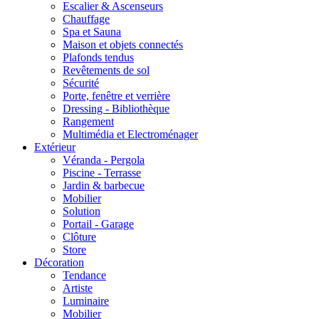
Escalier & Ascenseurs
Chauffage
Spa et Sauna
Maison et objets connectés
Plafonds tendus
Revêtements de sol
Sécurité
Porte, fenêtre et verrière
Dressing - Bibliothèque
Rangement
Multimédia et Electroménager
Extérieur
Véranda - Pergola
Piscine - Terrasse
Jardin & barbecue
Mobilier
Solution
Portail - Garage
Clôture
Store
Décoration
Tendance
Artiste
Luminaire
Mobilier