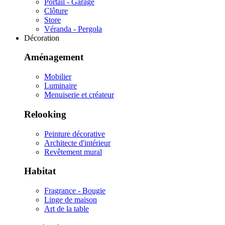
Portail - Garage
Clôture
Store
Véranda - Pergola
Décoration
Aménagement
Mobilier
Luminaire
Menuiserie et créateur
Relooking
Peinture décorative
Architecte d'intérieur
Revêtement mural
Habitat
Fragrance - Bougie
Linge de maison
Art de la table