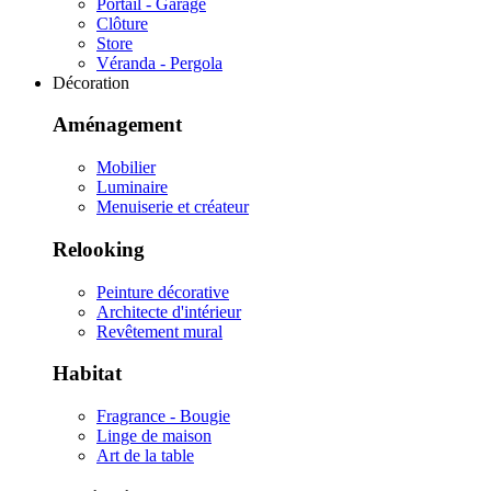
Portail - Garage
Clôture
Store
Véranda - Pergola
Décoration
Aménagement
Mobilier
Luminaire
Menuiserie et créateur
Relooking
Peinture décorative
Architecte d'intérieur
Revêtement mural
Habitat
Fragrance - Bougie
Linge de maison
Art de la table