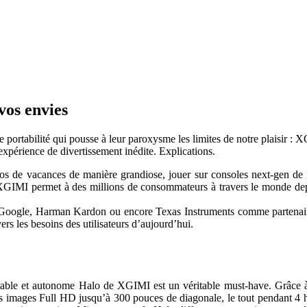
vos envies
 portabilité qui pousse à leur paroxysme les limites de notre plaisir :
expérience de divertissement inédite. Explications.
tos de vacances de manière grandiose, jouer sur consoles next-gen de 
: XGIMI permet à des millions de consommateurs à travers le monde dep
te Google, Harman Kardon ou encore Texas Instruments comme partenaire
ers les besoins des utilisateurs d’aujourd’hui.
rtable et autonome Halo de XGIMI est un véritable must-have. Grâce
s images Full HD jusqu’à 300 pouces de diagonale, le tout pendant 4 he