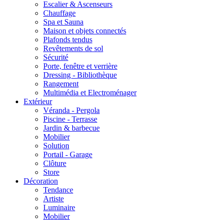
Escalier & Ascenseurs
Chauffage
Spa et Sauna
Maison et objets connectés
Plafonds tendus
Revêtements de sol
Sécurité
Porte, fenêtre et verrière
Dressing - Bibliothèque
Rangement
Multimédia et Electroménager
Extérieur
Véranda - Pergola
Piscine - Terrasse
Jardin & barbecue
Mobilier
Solution
Portail - Garage
Clôture
Store
Décoration
Tendance
Artiste
Luminaire
Mobilier