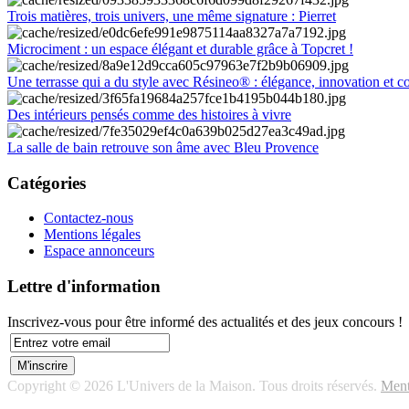
Trois matières, trois univers, une même signature : Pierret
Microciment : un espace élégant et durable grâce à Topcret !
Une terrasse qui a du style avec Résineo® : élégance, innovation et c
Des intérieurs pensés comme des histoires à vivre
La salle de bain retrouve son âme avec Bleu Provence
Catégories
Contactez-nous
Mentions légales
Espace annonceurs
Lettre d'information
Inscrivez-vous pour être informé des actualités et des jeux concours !
Copyright © 2026 L'Univers de la Maison. Tous droits réservés.
Ment