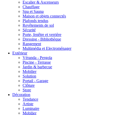
Escalier & Ascenseurs
Chauffage
Spa et Sauna
Maison et objets connectés
Plafonds tendus
Revêtements de sol
Sécurité
Porte, fenêtre et verrière
Dressing - Bibliothèque
Rangement
Multimédia et Electroménager
Extérieur
Véranda - Pergola
Piscine - Terrasse
Jardin & barbecue
Mobilier
Solution
Portail - Garage
Clôture
Store
Décoration
Tendance
Artiste
Luminaire
Mobilier