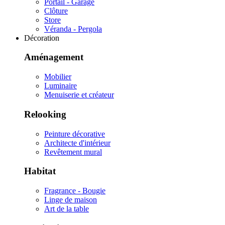
Portail - Garage
Clôture
Store
Véranda - Pergola
Décoration
Aménagement
Mobilier
Luminaire
Menuiserie et créateur
Relooking
Peinture décorative
Architecte d'intérieur
Revêtement mural
Habitat
Fragrance - Bougie
Linge de maison
Art de la table