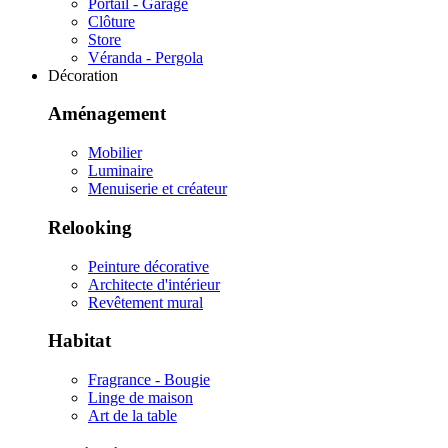
Portail - Garage
Clôture
Store
Véranda - Pergola
Décoration
Aménagement
Mobilier
Luminaire
Menuiserie et créateur
Relooking
Peinture décorative
Architecte d'intérieur
Revêtement mural
Habitat
Fragrance - Bougie
Linge de maison
Art de la table