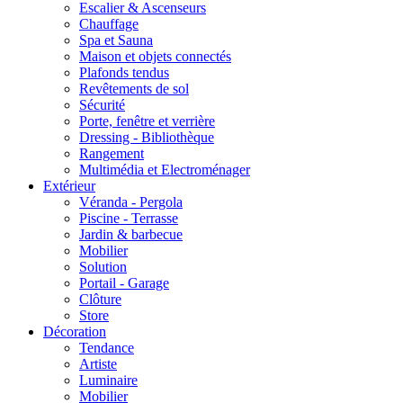
Escalier & Ascenseurs
Chauffage
Spa et Sauna
Maison et objets connectés
Plafonds tendus
Revêtements de sol
Sécurité
Porte, fenêtre et verrière
Dressing - Bibliothèque
Rangement
Multimédia et Electroménager
Extérieur
Véranda - Pergola
Piscine - Terrasse
Jardin & barbecue
Mobilier
Solution
Portail - Garage
Clôture
Store
Décoration
Tendance
Artiste
Luminaire
Mobilier