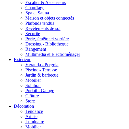
Escalier & Ascenseurs
Chauffage
Spa et Sauna
Maison et objets connectés
Plafonds tendus
Revêtements de sol
Sécurité
Porte, fenêtre et verrière
Dressing - Bibliothèque
Rangement
Multimédia et Electroménager
Extérieur
Véranda - Pergola
Piscine - Terrasse
Jardin & barbecue
Mobilier
Solution
Portail - Garage
Clôture
Store
Décoration
Tendance
Artiste
Luminaire
Mobilier