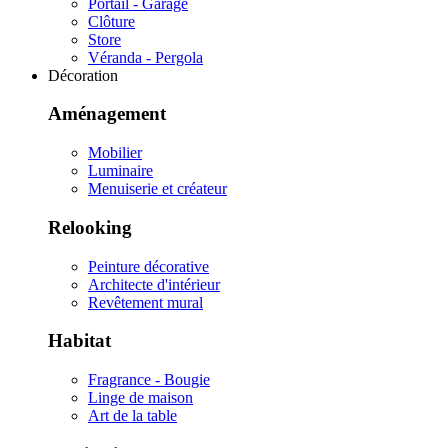
Portail - Garage
Clôture
Store
Véranda - Pergola
Décoration
Aménagement
Mobilier
Luminaire
Menuiserie et créateur
Relooking
Peinture décorative
Architecte d'intérieur
Revêtement mural
Habitat
Fragrance - Bougie
Linge de maison
Art de la table