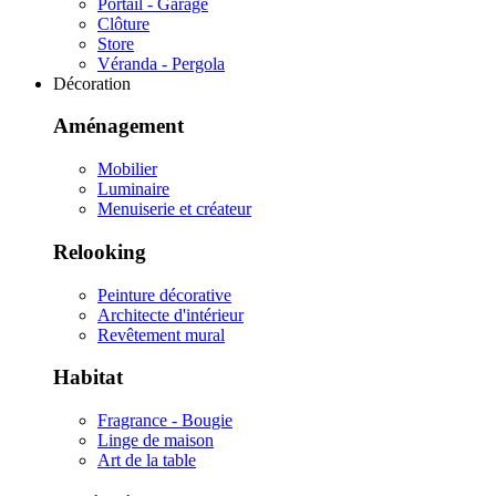
Portail - Garage
Clôture
Store
Véranda - Pergola
Décoration
Aménagement
Mobilier
Luminaire
Menuiserie et créateur
Relooking
Peinture décorative
Architecte d'intérieur
Revêtement mural
Habitat
Fragrance - Bougie
Linge de maison
Art de la table