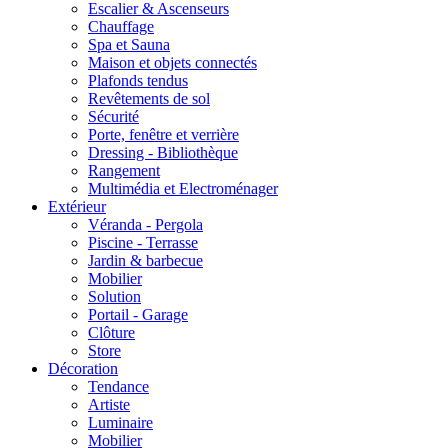
Escalier & Ascenseurs
Chauffage
Spa et Sauna
Maison et objets connectés
Plafonds tendus
Revêtements de sol
Sécurité
Porte, fenêtre et verrière
Dressing - Bibliothèque
Rangement
Multimédia et Electroménager
Extérieur
Véranda - Pergola
Piscine - Terrasse
Jardin & barbecue
Mobilier
Solution
Portail - Garage
Clôture
Store
Décoration
Tendance
Artiste
Luminaire
Mobilier