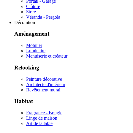
Portail - Garage
Clôture
Store
Véranda - Pergola
Décoration
Aménagement
Mobilier
Luminaire
Menuiserie et créateur
Relooking
Peinture décorative
Architecte d'intérieur
Revêtement mural
Habitat
Fragrance - Bougie
Linge de maison
Art de la table