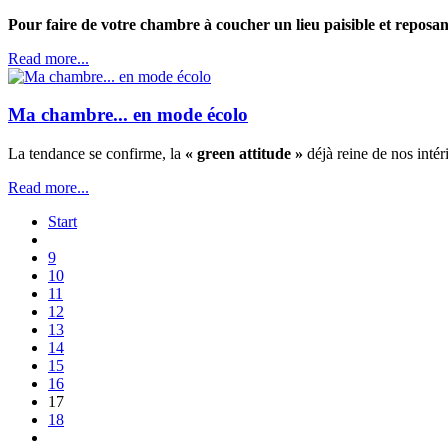
Pour faire de votre chambre à coucher un lieu paisible et reposan
Read more...
Ma chambre... en mode écolo
La tendance se confirme, la
« green attitude »
déjà reine de nos intér
Read more...
Start
9
10
11
12
13
14
15
16
17
18