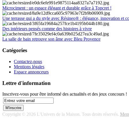
Microciment : un espace élégant et durable grâce à Topcret !
Une terrasse qui a du style avec Résineo® : élégance, innovation et c
Des intérieurs pensés comme des histoires à vivre
La salle de bain retrouve son âme avec Bleu Provence
Catégories
Contactez-nous
Mentions légales
Espace annonceurs
Lettre d'information
Inscrivez-vous pour être informé des actualités et des jeux concours !
Copyright © 2026 L'Univers de la Maison. Tous droits réservés.
Ment