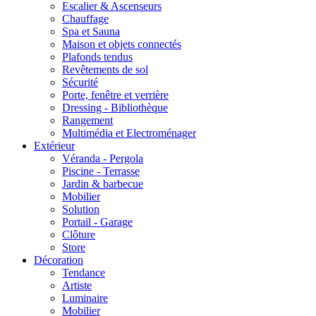
Escalier & Ascenseurs
Chauffage
Spa et Sauna
Maison et objets connectés
Plafonds tendus
Revêtements de sol
Sécurité
Porte, fenêtre et verrière
Dressing - Bibliothèque
Rangement
Multimédia et Electroménager
Extérieur
Véranda - Pergola
Piscine - Terrasse
Jardin & barbecue
Mobilier
Solution
Portail - Garage
Clôture
Store
Décoration
Tendance
Artiste
Luminaire
Mobilier