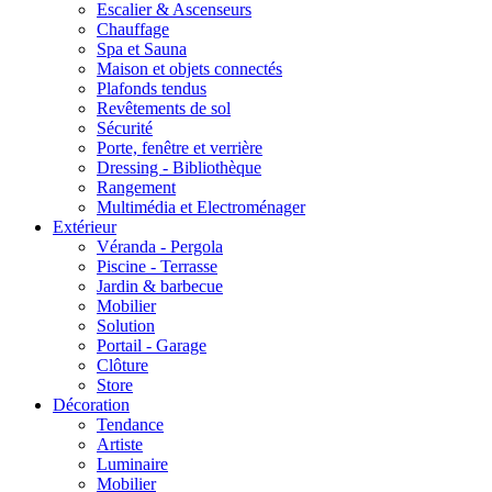
Escalier & Ascenseurs
Chauffage
Spa et Sauna
Maison et objets connectés
Plafonds tendus
Revêtements de sol
Sécurité
Porte, fenêtre et verrière
Dressing - Bibliothèque
Rangement
Multimédia et Electroménager
Extérieur
Véranda - Pergola
Piscine - Terrasse
Jardin & barbecue
Mobilier
Solution
Portail - Garage
Clôture
Store
Décoration
Tendance
Artiste
Luminaire
Mobilier