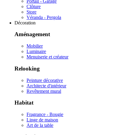
Portail - Garage
Clôture
Store
Véranda - Pergola
Décoration
Aménagement
Mobilier
Luminaire
Menuiserie et créateur
Relooking
Peinture décorative
Architecte d'intérieur
Revêtement mural
Habitat
Fragrance - Bougie
Linge de maison
Art de la table