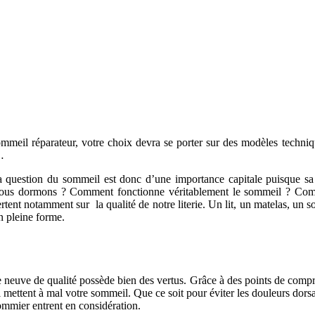
 sommeil réparateur, votre choix devra se porter sur des modèles tech
…
 question du sommeil est donc d’une importance capitale puisque sa q
ue nous dormons ? Comment fonctionne véritablement le sommeil ? Co
ertent notamment sur la qualité de notre literie. Un lit, un matelas, un
n pleine forme.
rie neuve de qualité possède bien des vertus. Grâce à des points de com
 mettent à mal votre sommeil. Que ce soit pour éviter les douleurs dorsal
 sommier entrent en considération.