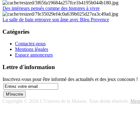
Des intérieurs pensés comme des histoires à vivre
La salle de bain retrouve son âme avec Bleu Provence
Catégories
Contactez-nous
Mentions légales
Espace annonceurs
Lettre d'information
Inscrivez-vous pour être informé des actualités et des jeux concours !
Copyright © 2026 L'Univers de la Maison. Tous droits réservés.
Ment