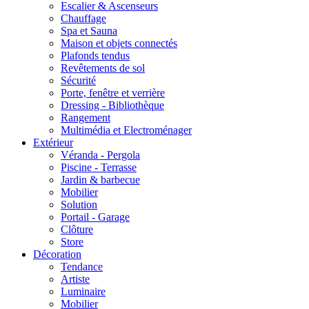
Escalier & Ascenseurs
Chauffage
Spa et Sauna
Maison et objets connectés
Plafonds tendus
Revêtements de sol
Sécurité
Porte, fenêtre et verrière
Dressing - Bibliothèque
Rangement
Multimédia et Electroménager
Extérieur
Véranda - Pergola
Piscine - Terrasse
Jardin & barbecue
Mobilier
Solution
Portail - Garage
Clôture
Store
Décoration
Tendance
Artiste
Luminaire
Mobilier