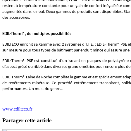
opérations. Grâce à cette innovation, ECAP® est une avancée technologiq
restent à température constante pour un gain de confort inégalé été comme
augmentée dans le neuf. Deux gammes de produits sont disponibles, Standard
des accessoires.
EDIL-Therm®, de multiples possibilités
EDILTECO enrichit sa gamme avec 2 systèmes d’I.T.E. : EDIL-Therm® PSE et
sur mesure pour tous types de bâtiment par enduit mince qui assure une 
EDIL-Therm® PSE est constitué d’un isolant en plaques de polystyrène 
d’aspect grésé ou ribbé dans diverses granulométries pour encore plus de
EDIL-Therm® Laine de Roche complète la gamme et est spécialement adapt
de revêtements minéraux. Ce procédé extrêmement transpirant, solide,
performantes. Un must du genre…
www.edilteco.fr
Partager cette article