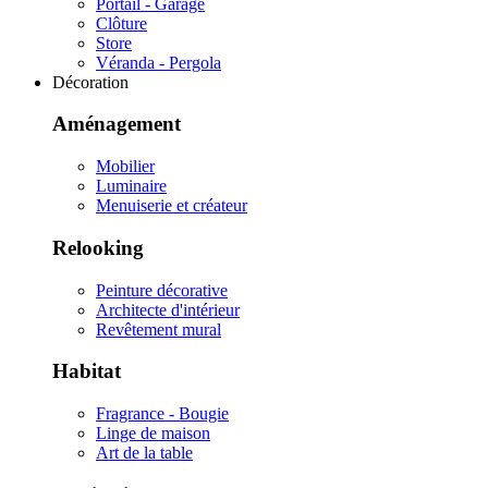
Portail - Garage
Clôture
Store
Véranda - Pergola
Décoration
Aménagement
Mobilier
Luminaire
Menuiserie et créateur
Relooking
Peinture décorative
Architecte d'intérieur
Revêtement mural
Habitat
Fragrance - Bougie
Linge de maison
Art de la table