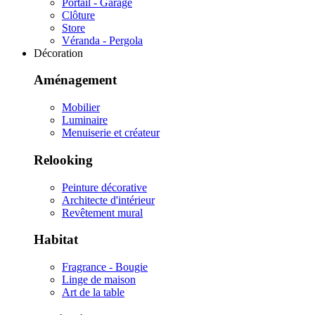
Portail - Garage
Clôture
Store
Véranda - Pergola
Décoration
Aménagement
Mobilier
Luminaire
Menuiserie et créateur
Relooking
Peinture décorative
Architecte d'intérieur
Revêtement mural
Habitat
Fragrance - Bougie
Linge de maison
Art de la table