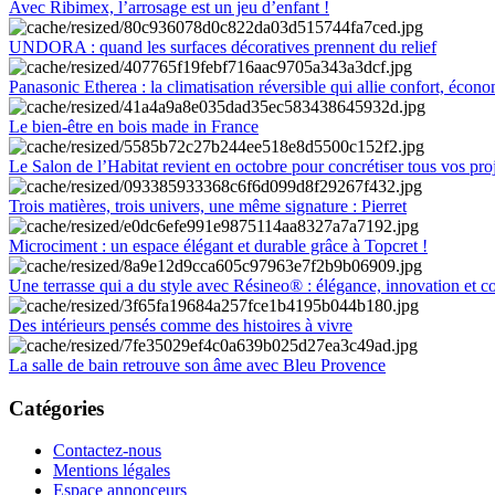
Avec Ribimex, l’arrosage est un jeu d’enfant !
UNDORA : quand les surfaces décoratives prennent du relief
Panasonic Etherea : la climatisation réversible qui allie confort, économ
Le bien-être en bois made in France
Le Salon de l’Habitat revient en octobre pour concrétiser tous vos pro
Trois matières, trois univers, une même signature : Pierret
Microciment : un espace élégant et durable grâce à Topcret !
Une terrasse qui a du style avec Résineo® : élégance, innovation et c
Des intérieurs pensés comme des histoires à vivre
La salle de bain retrouve son âme avec Bleu Provence
Catégories
Contactez-nous
Mentions légales
Espace annonceurs