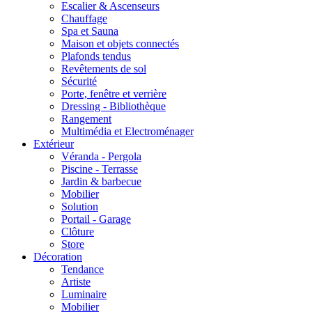
Escalier & Ascenseurs
Chauffage
Spa et Sauna
Maison et objets connectés
Plafonds tendus
Revêtements de sol
Sécurité
Porte, fenêtre et verrière
Dressing - Bibliothèque
Rangement
Multimédia et Electroménager
Extérieur
Véranda - Pergola
Piscine - Terrasse
Jardin & barbecue
Mobilier
Solution
Portail - Garage
Clôture
Store
Décoration
Tendance
Artiste
Luminaire
Mobilier