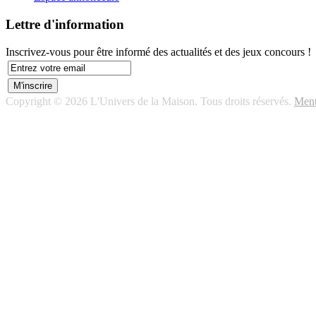
Lettre d'information
Inscrivez-vous pour être informé des actualités et des jeux concours !
Copyright © 2026 L'Univers de la Maison. Tous droits réservés.
Ment