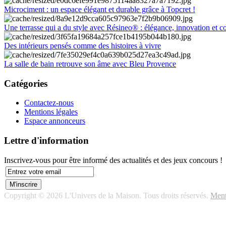
Microciment : un espace élégant et durable grâce à Topcret !
Une terrasse qui a du style avec Résineo® : élégance, innovation et c
Des intérieurs pensés comme des histoires à vivre
La salle de bain retrouve son âme avec Bleu Provence
Catégories
Contactez-nous
Mentions légales
Espace annonceurs
Lettre d'information
Inscrivez-vous pour être informé des actualités et des jeux concours !
Copyright © 2026 L'Univers de la Maison. Tous droits réservés.
Ment