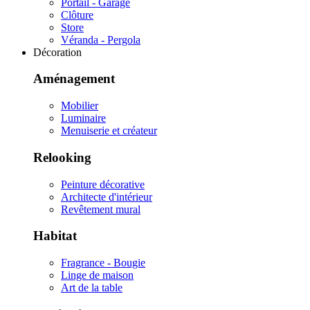
Portail - Garage
Clôture
Store
Véranda - Pergola
Décoration
Aménagement
Mobilier
Luminaire
Menuiserie et créateur
Relooking
Peinture décorative
Architecte d'intérieur
Revêtement mural
Habitat
Fragrance - Bougie
Linge de maison
Art de la table