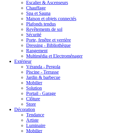
Escalier & Ascenseurs
Chauffage
Spa et Sauna
Maison et objets connectés
Plafonds tendus
Revêtements de sol
Sécurité
Porte, fenêtre et verrière
Dressing - Bibliothèque
Rangement
Multimédia et Electroménager
Extérieur
Véranda - Pergola
Piscine - Terrasse
Jardin & barbecue
Mobilier
Solution
Portail - Garage
Clôture
Store
Décoration
Tendance
Artiste
Luminaire
Mobilier