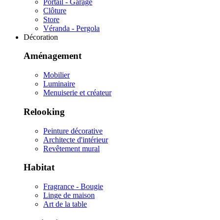
Portail - Garage
Clôture
Store
Véranda - Pergola
Décoration
Aménagement
Mobilier
Luminaire
Menuiserie et créateur
Relooking
Peinture décorative
Architecte d'intérieur
Revêtement mural
Habitat
Fragrance - Bougie
Linge de maison
Art de la table