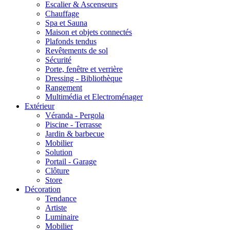
Escalier & Ascenseurs
Chauffage
Spa et Sauna
Maison et objets connectés
Plafonds tendus
Revêtements de sol
Sécurité
Porte, fenêtre et verrière
Dressing - Bibliothèque
Rangement
Multimédia et Electroménager
Extérieur
Véranda - Pergola
Piscine - Terrasse
Jardin & barbecue
Mobilier
Solution
Portail - Garage
Clôture
Store
Décoration
Tendance
Artiste
Luminaire
Mobilier