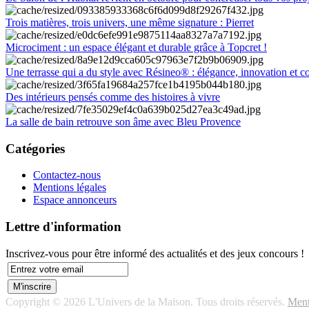
Trois matières, trois univers, une même signature : Pierret
Microciment : un espace élégant et durable grâce à Topcret !
Une terrasse qui a du style avec Résineo® : élégance, innovation et c
Des intérieurs pensés comme des histoires à vivre
La salle de bain retrouve son âme avec Bleu Provence
Catégories
Contactez-nous
Mentions légales
Espace annonceurs
Lettre d'information
Inscrivez-vous pour être informé des actualités et des jeux concours !
Copyright © 2026 L'Univers de la Maison. Tous droits réservés.
Ment