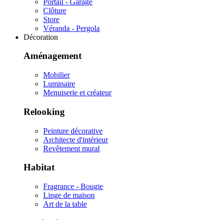
Portail - Garage
Clôture
Store
Véranda - Pergola
Décoration
Aménagement
Mobilier
Luminaire
Menuiserie et créateur
Relooking
Peinture décorative
Architecte d'intérieur
Revêtement mural
Habitat
Fragrance - Bougie
Linge de maison
Art de la table