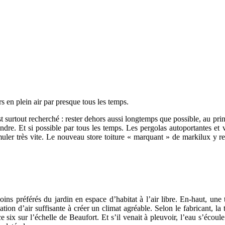
rs en plein air par presque tous les temps.
est surtout recherché : rester dehors aussi longtemps que possible, au p
ndre. Et si possible par tous les temps. Les pergolas autoportantes et v
muler très vite. Le nouveau store toiture « marquant » de markilux y 
oins préférés du jardin en espace d’habitat à l’air libre. En-haut, une 
ation d’air suffisante à créer un climat agréable. Selon le fabricant, la 
rce six sur l’échelle de Beaufort. Et s’il venait à pleuvoir, l’eau s’éc