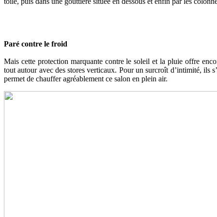
toile, puis dans une gouttière située en dessous et enfin par les colonne
Paré contre le froid
Mais cette protection marquante contre le soleil et la pluie offre enc
tout autour avec des stores verticaux. Pour un surcroît d’intimité, ils
permet de chauffer agréablement ce salon en plein air.