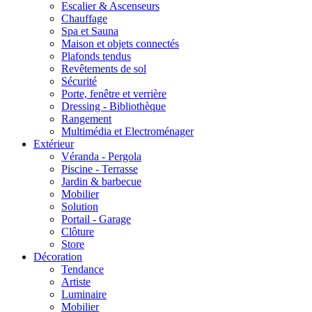
Escalier & Ascenseurs
Chauffage
Spa et Sauna
Maison et objets connectés
Plafonds tendus
Revêtements de sol
Sécurité
Porte, fenêtre et verrière
Dressing - Bibliothèque
Rangement
Multimédia et Electroménager
Extérieur
Véranda - Pergola
Piscine - Terrasse
Jardin & barbecue
Mobilier
Solution
Portail - Garage
Clôture
Store
Décoration
Tendance
Artiste
Luminaire
Mobilier