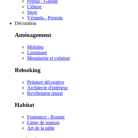
Portail - Garage
Clôture
Store
Véranda - Pergola
Décoration
Aménagement
Mobilier
Luminaire
Menuiserie et créateur
Relooking
Peinture décorative
Architecte d'intérieur
Revêtement mural
Habitat
Fragrance - Bougie
Linge de maison
Art de la table