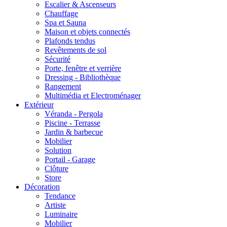
Escalier & Ascenseurs
Chauffage
Spa et Sauna
Maison et objets connectés
Plafonds tendus
Revêtements de sol
Sécurité
Porte, fenêtre et verrière
Dressing - Bibliothèque
Rangement
Multimédia et Electroménager
Extérieur
Véranda - Pergola
Piscine - Terrasse
Jardin & barbecue
Mobilier
Solution
Portail - Garage
Clôture
Store
Décoration
Tendance
Artiste
Luminaire
Mobilier