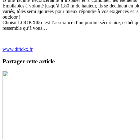
D’une facilité déconcertante à installer et à combiner, les élém
Empilables à volonté jusqu’à 1,80 m de hauteur, ils se déclinent en plu
variés, tôles semi-ajourées pour mieux répondre à vos exigences e
outdoor !
Choisir LOOKX® c’est l’assurance d’un produit sécuritaire, esthétique, 
ressemble qu’à vous…
www.dirickx.fr
Partager cette article