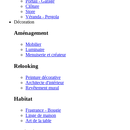
Portail - Garage
Clôture
Store
Véranda - Pergola
Décoration
Aménagement
Mobilier
Luminaire
Menuiserie et créateur
Relooking
Peinture décorative
Architecte d'intérieur
Revêtement mural
Habitat
Fragrance - Bougie
Linge de maison
Art de la table