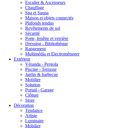
Escalier & Ascenseurs
Chauffage
Spa et Sauna
Maison et objets connectés
Plafonds tendus
Revêtements de sol
Sécurité
Porte, fenêtre et verrière
Dressing - Bibliothèque
Rangement
Multimédia et Electroménager
Extérieur
Véranda - Pergola
Piscine - Terrasse
Jardin & barbecue
Mobilier
Solution
Portail - Garage
Clôture
Store
Décoration
Tendance
Artiste
Luminaire
Mobilier