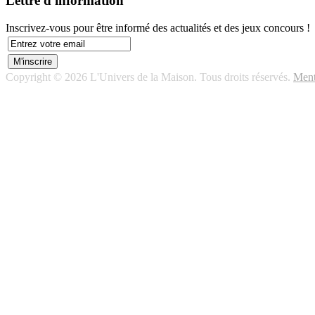
Lettre d'information
Inscrivez-vous pour être informé des actualités et des jeux concours !
Copyright © 2026 L'Univers de la Maison. Tous droits réservés.
Ment