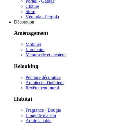
Portail - Garage
Clôture
Store
Véranda - Pergola
Décoration
Aménagement
Mobilier
Luminaire
Menuiserie et créateur
Relooking
Peinture décorative
Architecte d'intérieur
Revêtement mural
Habitat
Fragrance - Bougie
Linge de maison
Art de la table