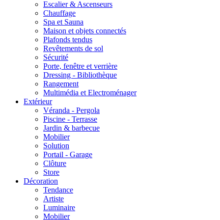
Escalier & Ascenseurs
Chauffage
Spa et Sauna
Maison et objets connectés
Plafonds tendus
Revêtements de sol
Sécurité
Porte, fenêtre et verrière
Dressing - Bibliothèque
Rangement
Multimédia et Electroménager
Extérieur
Véranda - Pergola
Piscine - Terrasse
Jardin & barbecue
Mobilier
Solution
Portail - Garage
Clôture
Store
Décoration
Tendance
Artiste
Luminaire
Mobilier