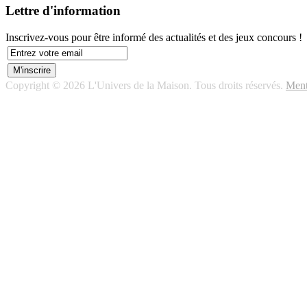
Lettre d'information
Inscrivez-vous pour être informé des actualités et des jeux concours !
Copyright © 2026 L'Univers de la Maison. Tous droits réservés.
Ment