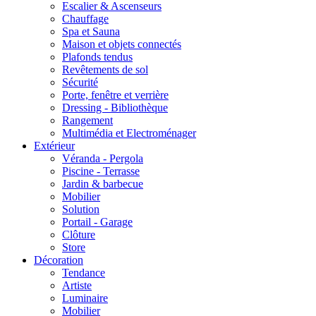
Escalier & Ascenseurs
Chauffage
Spa et Sauna
Maison et objets connectés
Plafonds tendus
Revêtements de sol
Sécurité
Porte, fenêtre et verrière
Dressing - Bibliothèque
Rangement
Multimédia et Electroménager
Extérieur
Véranda - Pergola
Piscine - Terrasse
Jardin & barbecue
Mobilier
Solution
Portail - Garage
Clôture
Store
Décoration
Tendance
Artiste
Luminaire
Mobilier