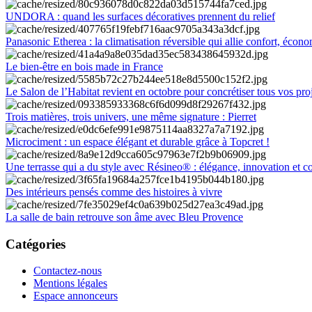
UNDORA : quand les surfaces décoratives prennent du relief
Panasonic Etherea : la climatisation réversible qui allie confort, économ
Le bien-être en bois made in France
Le Salon de l’Habitat revient en octobre pour concrétiser tous vos pro
Trois matières, trois univers, une même signature : Pierret
Microciment : un espace élégant et durable grâce à Topcret !
Une terrasse qui a du style avec Résineo® : élégance, innovation et c
Des intérieurs pensés comme des histoires à vivre
La salle de bain retrouve son âme avec Bleu Provence
Catégories
Contactez-nous
Mentions légales
Espace annonceurs