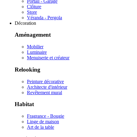
Portail - Garage
Clôture
Store
Véranda - Pergola
Décoration
Aménagement
Mobilier
Luminaire
Menuiserie et créateur
Relooking
Peinture décorative
Architecte d'intérieur
Revêtement mural
Habitat
Fragrance - Bougie
Linge de maison
Art de la table