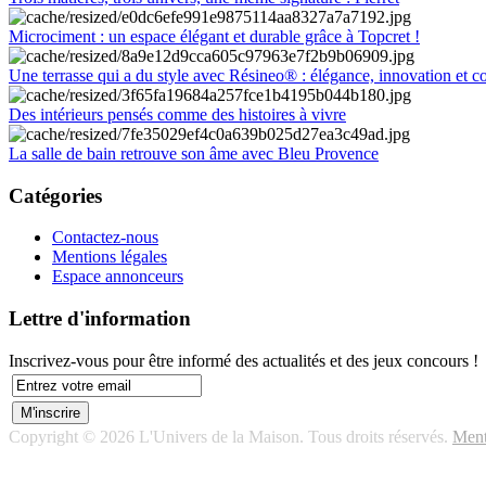
Microciment : un espace élégant et durable grâce à Topcret !
Une terrasse qui a du style avec Résineo® : élégance, innovation et c
Des intérieurs pensés comme des histoires à vivre
La salle de bain retrouve son âme avec Bleu Provence
Catégories
Contactez-nous
Mentions légales
Espace annonceurs
Lettre d'information
Inscrivez-vous pour être informé des actualités et des jeux concours !
Copyright © 2026 L'Univers de la Maison. Tous droits réservés.
Ment