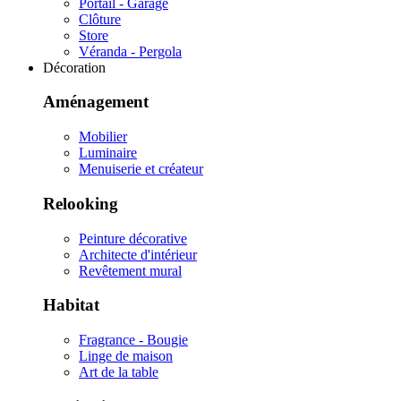
Portail - Garage
Clôture
Store
Véranda - Pergola
Décoration
Aménagement
Mobilier
Luminaire
Menuiserie et créateur
Relooking
Peinture décorative
Architecte d'intérieur
Revêtement mural
Habitat
Fragrance - Bougie
Linge de maison
Art de la table