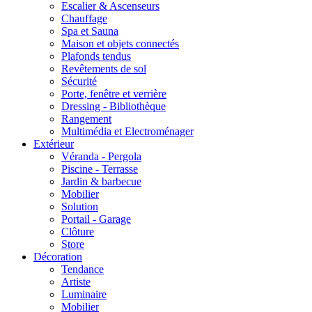
Escalier & Ascenseurs
Chauffage
Spa et Sauna
Maison et objets connectés
Plafonds tendus
Revêtements de sol
Sécurité
Porte, fenêtre et verrière
Dressing - Bibliothèque
Rangement
Multimédia et Electroménager
Extérieur
Véranda - Pergola
Piscine - Terrasse
Jardin & barbecue
Mobilier
Solution
Portail - Garage
Clôture
Store
Décoration
Tendance
Artiste
Luminaire
Mobilier