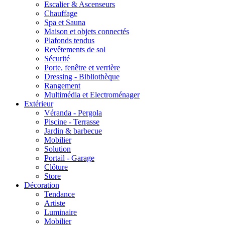
Escalier & Ascenseurs
Chauffage
Spa et Sauna
Maison et objets connectés
Plafonds tendus
Revêtements de sol
Sécurité
Porte, fenêtre et verrière
Dressing - Bibliothèque
Rangement
Multimédia et Electroménager
Extérieur
Véranda - Pergola
Piscine - Terrasse
Jardin & barbecue
Mobilier
Solution
Portail - Garage
Clôture
Store
Décoration
Tendance
Artiste
Luminaire
Mobilier