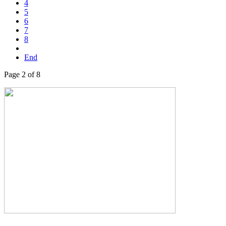
4
5
6
7
8
End
Page 2 of 8