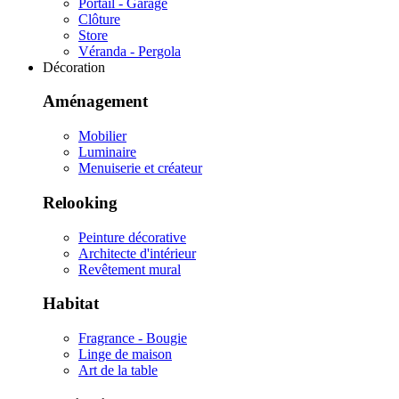
Portail - Garage
Clôture
Store
Véranda - Pergola
Décoration
Aménagement
Mobilier
Luminaire
Menuiserie et créateur
Relooking
Peinture décorative
Architecte d'intérieur
Revêtement mural
Habitat
Fragrance - Bougie
Linge de maison
Art de la table