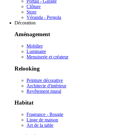
Portail - Garage
Clôture
Store
Véranda - Pergola
Décoration
Aménagement
Mobilier
Luminaire
Menuiserie et créateur
Relooking
Peinture décorative
Architecte d'intérieur
Revêtement mural
Habitat
Fragrance - Bougie
Linge de maison
Art de la table