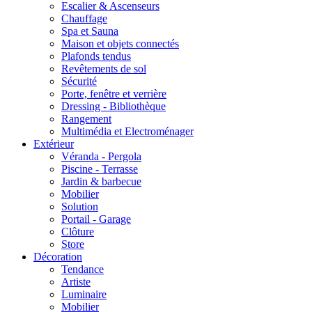
Escalier & Ascenseurs
Chauffage
Spa et Sauna
Maison et objets connectés
Plafonds tendus
Revêtements de sol
Sécurité
Porte, fenêtre et verrière
Dressing - Bibliothèque
Rangement
Multimédia et Electroménager
Extérieur
Véranda - Pergola
Piscine - Terrasse
Jardin & barbecue
Mobilier
Solution
Portail - Garage
Clôture
Store
Décoration
Tendance
Artiste
Luminaire
Mobilier