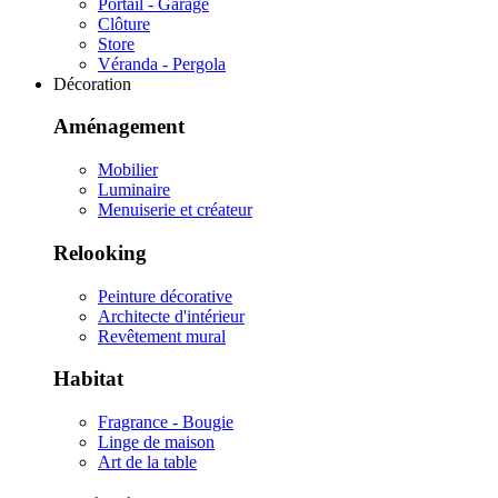
Portail - Garage
Clôture
Store
Véranda - Pergola
Décoration
Aménagement
Mobilier
Luminaire
Menuiserie et créateur
Relooking
Peinture décorative
Architecte d'intérieur
Revêtement mural
Habitat
Fragrance - Bougie
Linge de maison
Art de la table