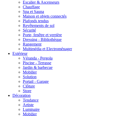
Escalier & Ascenseurs
Chauffage
Spa et Sauna
Maison et objets connectés
Plafonds tendus
Revêtements de sol
Sécurité
Porte, fenêtre et verrière
Dressing - Bibliothèque
Rangement
Multimédia et Electroménager
Extérieur
Véranda - Pergola
Piscine - Terrasse
Jardin & barbecue
Mobilier
Solution
Portail - Garage
Clôture
Store
Décoration
Tendance
Artiste
Luminaire
Mobilier