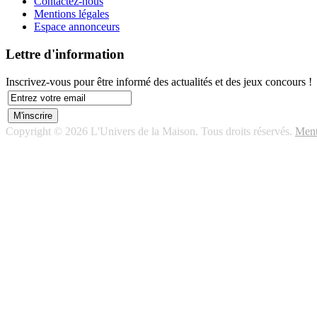
Contactez-nous
Mentions légales
Espace annonceurs
Lettre d'information
Inscrivez-vous pour être informé des actualités et des jeux concours !
Copyright © 2026 L'Univers de la Maison. Tous droits réservés.
Ment