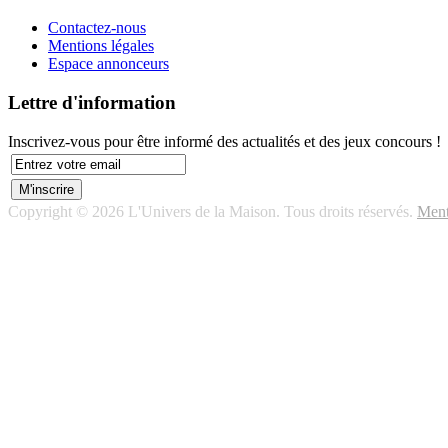
Contactez-nous
Mentions légales
Espace annonceurs
Lettre d'information
Inscrivez-vous pour être informé des actualités et des jeux concours !
Copyright © 2026 L'Univers de la Maison. Tous droits réservés.
Ment