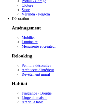
Portail - Garage
Clôture
Store
Véranda - Pergola
Décoration
Aménagement
Mobilier
Luminaire
Menuiserie et créateur
Relooking
Peinture décorative
Architecte d'intérieur
Revêtement mural
Habitat
Fragrance - Bougie
Linge de maison
Art de la table