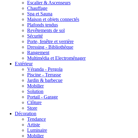
Escalier & Ascenseurs
Chauffage
Spa et Sauna
Maison et objets connectés
Plafonds tendus
Revêtements de sol
Sécurité
Porte, fenêtre et verrière
Dressing - Bibliothèque
Rangement
Multimédia et Electroménager
Extérieur
Véranda - Pergola
Piscine - Terrasse
Jardin & barbecue
Mobilier
Solution
Portail - Garage
Clôture
Store
Décoration
Tendance
Artiste
Luminaire
Mobilier