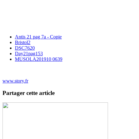
Antis 21 pag 7a - Copie
Bristol2
DSC7620
Day21pag153
MUSOLA201910 0639
www.story.fr
Partager cette article