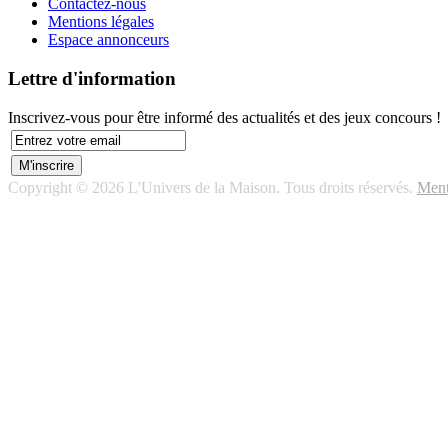
Contactez-nous
Mentions légales
Espace annonceurs
Lettre d'information
Inscrivez-vous pour être informé des actualités et des jeux concours !
Copyright © 2026 L'Univers de la Maison. Tous droits réservés.
Ment