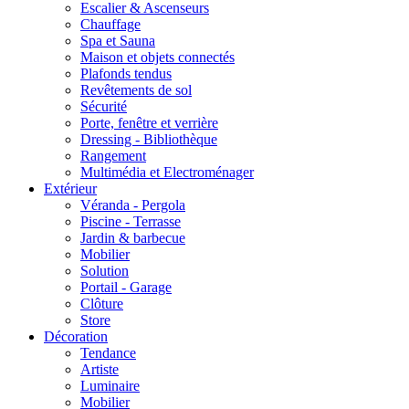
Escalier & Ascenseurs
Chauffage
Spa et Sauna
Maison et objets connectés
Plafonds tendus
Revêtements de sol
Sécurité
Porte, fenêtre et verrière
Dressing - Bibliothèque
Rangement
Multimédia et Electroménager
Extérieur
Véranda - Pergola
Piscine - Terrasse
Jardin & barbecue
Mobilier
Solution
Portail - Garage
Clôture
Store
Décoration
Tendance
Artiste
Luminaire
Mobilier