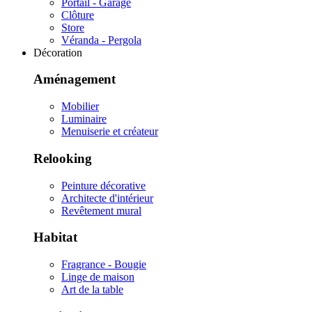
Portail - Garage
Clôture
Store
Véranda - Pergola
Décoration
Aménagement
Mobilier
Luminaire
Menuiserie et créateur
Relooking
Peinture décorative
Architecte d'intérieur
Revêtement mural
Habitat
Fragrance - Bougie
Linge de maison
Art de la table