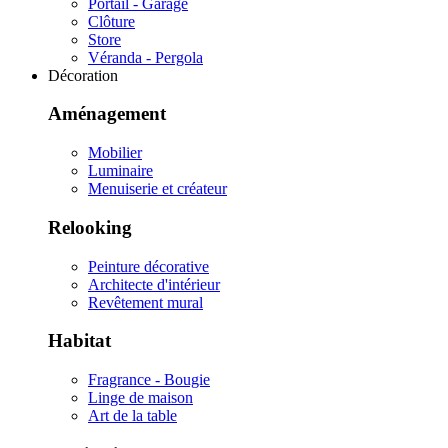
Portail - Garage
Clôture
Store
Véranda - Pergola
Décoration
Aménagement
Mobilier
Luminaire
Menuiserie et créateur
Relooking
Peinture décorative
Architecte d'intérieur
Revêtement mural
Habitat
Fragrance - Bougie
Linge de maison
Art de la table