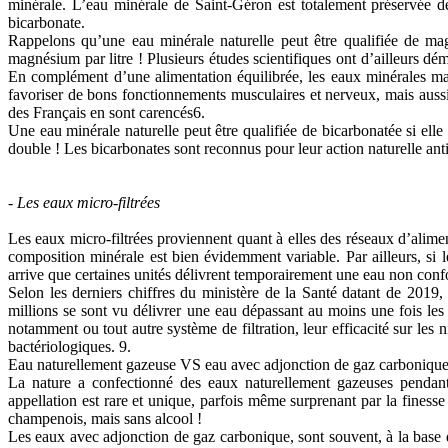
minérale. L’eau minérale de Saint-Géron est totalement préservée des
bicarbonate.
Rappelons qu’une eau minérale naturelle peut être qualifiée de m
magnésium par litre ! Plusieurs études scientifiques ont d’ailleurs 
En complément d’une alimentation équilibrée, les eaux minérales ma
favoriser de bons fonctionnements musculaires et nerveux, mais auss
des Français en sont carencés6.
Une eau minérale naturelle peut être qualifiée de bicarbonatée si ell
double ! Les bicarbonates sont reconnus pour leur action naturelle antia
- Les eaux micro-filtrées
Les eaux micro-filtrées proviennent quant à elles des réseaux d’aliment
composition minérale est bien évidemment variable. Par ailleurs, si le
arrive que certaines unités délivrent temporairement une eau non con
Selon les derniers chiffres du ministère de la Santé datant de 2019
millions se sont vu délivrer une eau dépassant au moins une fois les t
notamment ou tout autre système de filtration, leur efficacité sur les 
bactériologiques. 9.
Eau naturellement gazeuse VS eau avec adjonction de gaz carboniqu
La nature a confectionné des eaux naturellement gazeuses pendant 
appellation est rare et unique, parfois même surprenant par la finesse
champenois, mais sans alcool !
Les eaux avec adjonction de gaz carbonique, sont souvent, à la base d