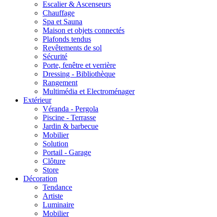
Escalier & Ascenseurs
Chauffage
Spa et Sauna
Maison et objets connectés
Plafonds tendus
Revêtements de sol
Sécurité
Porte, fenêtre et verrière
Dressing - Bibliothèque
Rangement
Multimédia et Electroménager
Extérieur
Véranda - Pergola
Piscine - Terrasse
Jardin & barbecue
Mobilier
Solution
Portail - Garage
Clôture
Store
Décoration
Tendance
Artiste
Luminaire
Mobilier