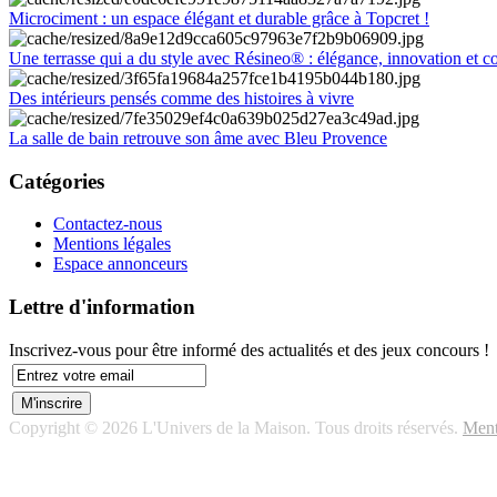
Microciment : un espace élégant et durable grâce à Topcret !
Une terrasse qui a du style avec Résineo® : élégance, innovation et c
Des intérieurs pensés comme des histoires à vivre
La salle de bain retrouve son âme avec Bleu Provence
Catégories
Contactez-nous
Mentions légales
Espace annonceurs
Lettre d'information
Inscrivez-vous pour être informé des actualités et des jeux concours !
Copyright © 2026 L'Univers de la Maison. Tous droits réservés.
Ment