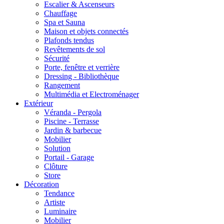
Escalier & Ascenseurs
Chauffage
Spa et Sauna
Maison et objets connectés
Plafonds tendus
Revêtements de sol
Sécurité
Porte, fenêtre et verrière
Dressing - Bibliothèque
Rangement
Multimédia et Electroménager
Extérieur
Véranda - Pergola
Piscine - Terrasse
Jardin & barbecue
Mobilier
Solution
Portail - Garage
Clôture
Store
Décoration
Tendance
Artiste
Luminaire
Mobilier