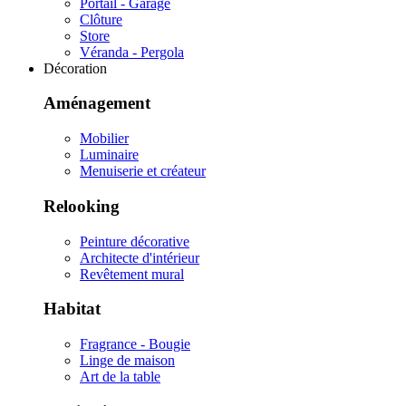
Portail - Garage
Clôture
Store
Véranda - Pergola
Décoration
Aménagement
Mobilier
Luminaire
Menuiserie et créateur
Relooking
Peinture décorative
Architecte d'intérieur
Revêtement mural
Habitat
Fragrance - Bougie
Linge de maison
Art de la table