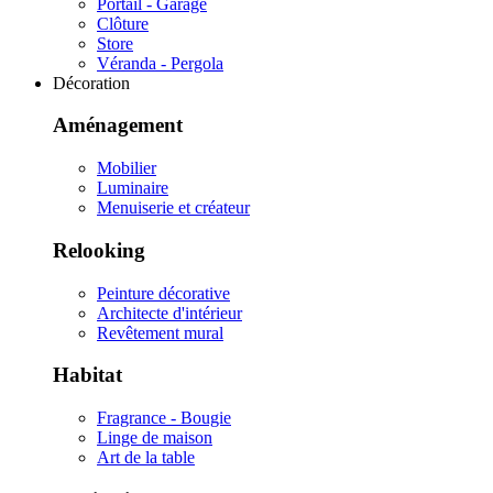
Portail - Garage
Clôture
Store
Véranda - Pergola
Décoration
Aménagement
Mobilier
Luminaire
Menuiserie et créateur
Relooking
Peinture décorative
Architecte d'intérieur
Revêtement mural
Habitat
Fragrance - Bougie
Linge de maison
Art de la table