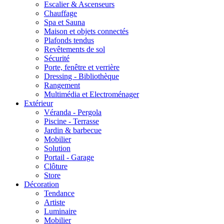
Escalier & Ascenseurs
Chauffage
Spa et Sauna
Maison et objets connectés
Plafonds tendus
Revêtements de sol
Sécurité
Porte, fenêtre et verrière
Dressing - Bibliothèque
Rangement
Multimédia et Electroménager
Extérieur
Véranda - Pergola
Piscine - Terrasse
Jardin & barbecue
Mobilier
Solution
Portail - Garage
Clôture
Store
Décoration
Tendance
Artiste
Luminaire
Mobilier