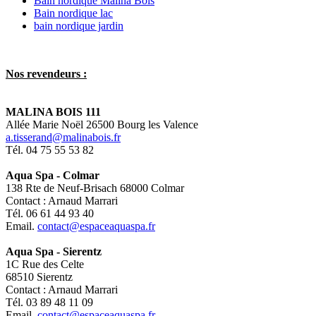
Bain nordique Malina Bois
Bain nordique lac
bain nordique jardin
Nos revendeurs :
MALINA BOIS 111
Allée Marie Noël 26500 Bourg les Valence
a.tisserand@malinabois.fr
Tél. 04 75 55 53 82
Aqua Spa - Colmar
138 Rte de Neuf-Brisach 68000 Colmar
Contact : Arnaud Marrari
Tél. 06 61 44 93 40
Email.
contact@espaceaquaspa.fr
Aqua Spa - Sierentz
1C Rue des Celte
68510 Sierentz
Contact : Arnaud Marrari
Tél. 03 89 48 11 09
Email.
contact@espaceaquaspa.fr