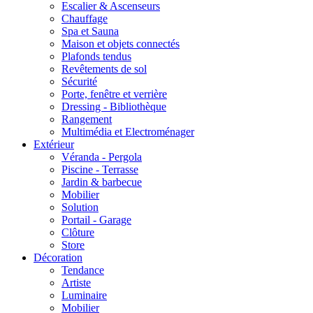
Escalier & Ascenseurs
Chauffage
Spa et Sauna
Maison et objets connectés
Plafonds tendus
Revêtements de sol
Sécurité
Porte, fenêtre et verrière
Dressing - Bibliothèque
Rangement
Multimédia et Electroménager
Extérieur
Véranda - Pergola
Piscine - Terrasse
Jardin & barbecue
Mobilier
Solution
Portail - Garage
Clôture
Store
Décoration
Tendance
Artiste
Luminaire
Mobilier