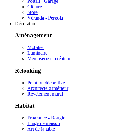
Portail - Garage
Clôture
Store
Véranda - Pergola
Décoration
Aménagement
Mobilier
Luminaire
Menuiserie et créateur
Relooking
Peinture décorative
Architecte d'intérieur
Revêtement mural
Habitat
Fragrance - Bougie
Linge de maison
Art de la table