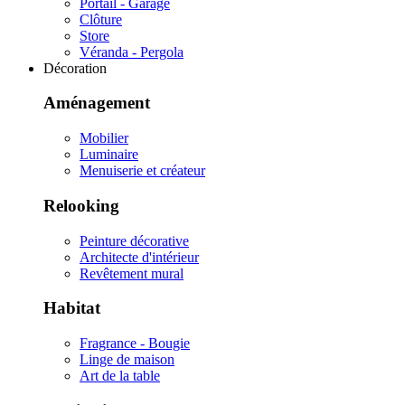
Portail - Garage
Clôture
Store
Véranda - Pergola
Décoration
Aménagement
Mobilier
Luminaire
Menuiserie et créateur
Relooking
Peinture décorative
Architecte d'intérieur
Revêtement mural
Habitat
Fragrance - Bougie
Linge de maison
Art de la table