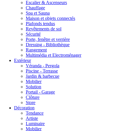
Escalier & Ascenseurs
Chauffage
Spa et Sauna
Maison et objets connectés
Plafonds tendus
Revêtements de sol
Sécurité
Porte, fenêtre et verrière
Dressing - Bibliothèque
Rangement
Multimédia et Electroménager
Extérieur
Véranda - Pergola
Piscine - Terrasse
Jardin & barbecue
Mobilier
Solution
Portail - Garage
Clôture
Store
Décoration
Tendance
Artiste
Luminaire
Mobilier