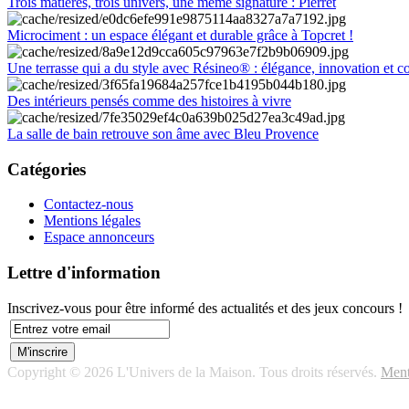
Trois matières, trois univers, une même signature : Pierret
Microciment : un espace élégant et durable grâce à Topcret !
Une terrasse qui a du style avec Résineo® : élégance, innovation et c
Des intérieurs pensés comme des histoires à vivre
La salle de bain retrouve son âme avec Bleu Provence
Catégories
Contactez-nous
Mentions légales
Espace annonceurs
Lettre d'information
Inscrivez-vous pour être informé des actualités et des jeux concours !
Copyright © 2026 L'Univers de la Maison. Tous droits réservés.
Ment