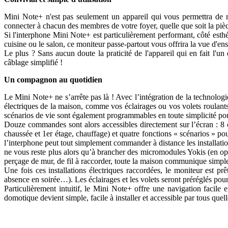
Mini Note+ n'est pas seulement un appareil qui vous permettra de re
connecter à chacun des membres de votre foyer, quelle que soit la pièc
Si l'interphone Mini Note+ est particulièrement performant, côté esthét
cuisine ou le salon, ce moniteur passe-partout vous offrira la vue d'en
Le plus ? Sans aucun doute la praticité de l'appareil qui en fait l'u
câblage simplifié !
Un compagnon au quotidien
Le Mini Note+ ne s’arrête pas là ! Avec l’intégration de la technologi
électriques de la maison, comme vos éclairages ou vos volets roulants
scénarios de vie sont également programmables en toute simplicité pour
Douze commandes sont alors accessibles directement sur l’écran : 8 c
chaussée et 1er étage, chauffage) et quatre fonctions « scénarios » p
l’interphone peut tout simplement commander à distance les installatio
ne vous reste plus alors qu’à brancher des micromodules Yokis (en op
perçage de mur, de fil à raccorder, toute la maison communique simple
Une fois ces installations électriques raccordées, le moniteur est prê
absence en soirée…). Les éclairages et les volets seront préréglés pour
Particulièrement intuitif, le Mini Note+ offre une navigation facile
domotique devient simple, facile à installer et accessible par tous quell