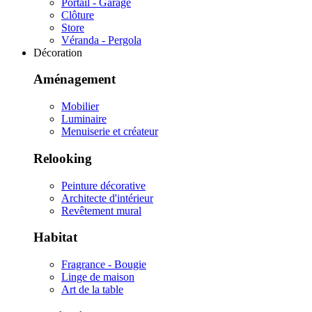
Portail - Garage
Clôture
Store
Véranda - Pergola
Décoration
Aménagement
Mobilier
Luminaire
Menuiserie et créateur
Relooking
Peinture décorative
Architecte d'intérieur
Revêtement mural
Habitat
Fragrance - Bougie
Linge de maison
Art de la table