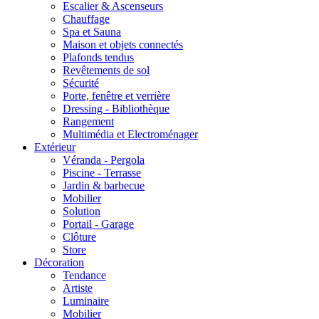
Escalier & Ascenseurs
Chauffage
Spa et Sauna
Maison et objets connectés
Plafonds tendus
Revêtements de sol
Sécurité
Porte, fenêtre et verrière
Dressing - Bibliothèque
Rangement
Multimédia et Electroménager
Extérieur
Véranda - Pergola
Piscine - Terrasse
Jardin & barbecue
Mobilier
Solution
Portail - Garage
Clôture
Store
Décoration
Tendance
Artiste
Luminaire
Mobilier